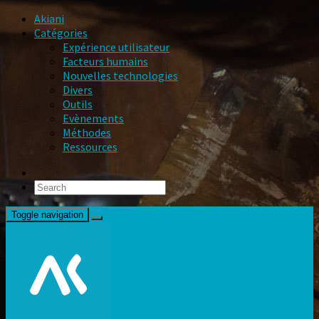
Akiani
Catégories
Expérience utilisateur
Facteurs humains
Nouvelles technologies
Divers
Outils
Evènements
Méthodes
Ressources
Toggle navigation