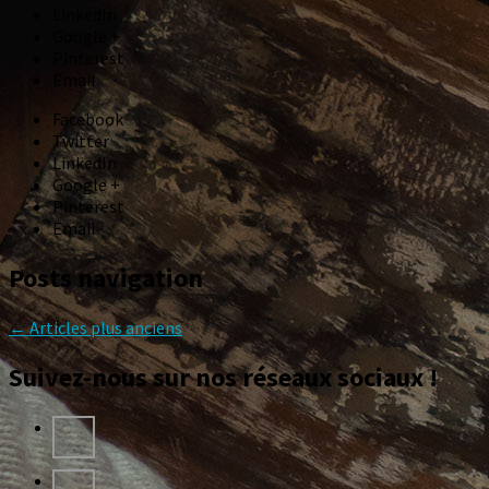
LinkedIn
Google +
Pinterest
Email
Facebook
Twitter
LinkedIn
Google +
Pinterest
Email
Posts navigation
←
Articles plus anciens
Suivez-nous sur nos réseaux sociaux !