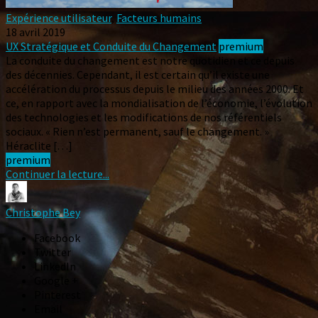
Expérience utilisateur
,
Facteurs humains
18 avril 2019
UX Stratégique et Conduite du Changement
premium
La conduite du changement est notre quotidien et ce depuis
des décennies. Cependant, il est certain qu’il existe une
accélération du processus depuis le milieu des années 2000. Et
ce, en rapport avec la mondialisation de l’économie, l’évolution
des technologies et les modifications de nos référentiels
sociaux. « Rien n’est permanent, sauf le changement. »
Héraclite […]
premium
Continuer la lecture...
Christophe Bey
Facebook
Twitter
LinkedIn
Google +
Pinterest
Email