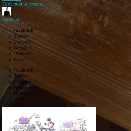
Continuer la lecture...
Sami Lini
Facebook
Twitter
LinkedIn
Google +
Pinterest
Email
Facebook
Twitter
LinkedIn
Google +
Pinterest
Email