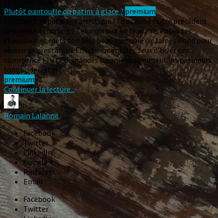
19 février 2018
Plutôt pantoufle ou patins à glace ?
premium
Chapter 3: le patinage artistique ! Tu as aimé notre précédent
article sur le curling ? Celui qui suit va te plaire. Poses tes
chaussons et mets ton plus beau costume de James Bond pour
réussir ta prestation. Effectivement, les Jeux d’hiver ont
commencé ! Tu te demandes sûrement comment les patineurs
font pour rester […]
premium
Continuer la lecture...
Romain Lalanne
Facebook
Twitter
LinkedIn
Google +
Pinterest
Email
Facebook
Twitter