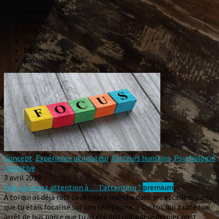
Facebook
Twitter
LinkedIn
Google +
Pinterest
Email
Concept
,
Expérience utilisateur
,
Facteurs humains
,
Psychologie
cognitive
3 avril 2019
Fait-on assez attention à … l’attention ?
premium
À toi qui as déjà raté la dernière marche dans les escaliers parce
que tu étais focalisé sur ton téléphone… Ou toi, qui a raté ton
arrêt de bus parce que tu as été distrait par le dernier post