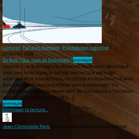
Concept
,
Facteurs humains
,
Psychologie cognitive
27 février 2018
Du Bob ? Oui, mais du Bobsleigh !
premium
Chapter 5 : le Bobsleigh (ou Bobsled) Après avoir décortiqué
pour vous le ski alpin, le curling (oui oui !), le patinage
artistique et le boardercross, on clôture en beauté notre série
d’articles dédiés aux Jeux d’Hiver avec le Bobsleigh ! On
soulignera d’ailleurs la bonne perf’ de nos frenchy à l’occasion
de la dernière descente de cet […]
premium
Continuer la lecture...
Jean-Christophe Paris
Directeur de la recherche utilisateur
Facebook