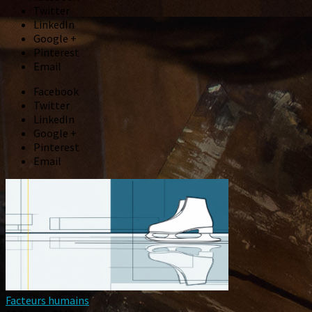
Twitter
LinkedIn
Google +
Pinterest
Email
Facebook
Twitter
LinkedIn
Google +
Pinterest
Email
Facteurs humains