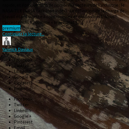
rapide, et éprouvé dans de nombreux secteurs de l’industrie : le
NASA-TLX (NASA task load index). La définition de la charge de
travail étant sujette à controverses et discussions1. Nous
l’accepterons ici comme « le résultat […]
premium
Continuer la lecture...
Yannick Daviaux
Facebook
Twitter
LinkedIn
Google +
Pinterest
Email
Facebook
Twitter
LinkedIn
Google +
Pinterest
Email