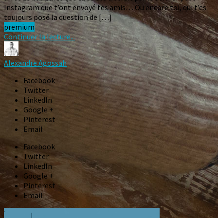
Instagram que t’ont envoyé tes amis… Ou encore toi, qui t’es
toujours posé la question de […]
premium
Continuer la lecture...
Alexandre Agossah
Facebook
Twitter
LinkedIn
Google +
Pinterest
Email
Facebook
Twitter
LinkedIn
Google +
Pinterest
Email