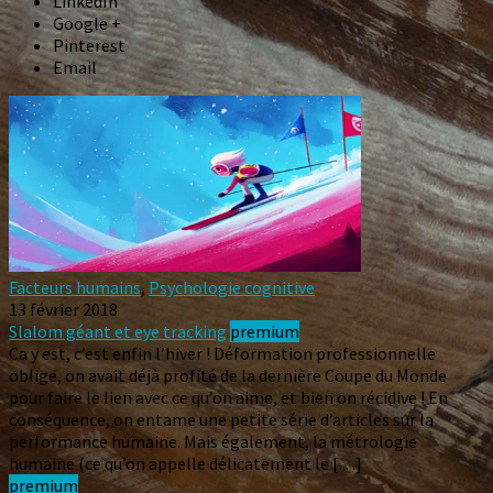
LinkedIn
Google +
Pinterest
Email
Facteurs humains
,
Psychologie cognitive
13 février 2018
Slalom géant et eye tracking
premium
Ca y est, c’est enfin l’hiver ! Déformation professionnelle
oblige, on avait déjà profité de la dernière Coupe du Monde
pour faire le lien avec ce qu’on aime, et bien on récidive ! En
conséquence, on entame une petite série d’articles sur la
performance humaine. Mais également, la métrologie
humaine (ce qu’on appelle délicatement le […]
premium