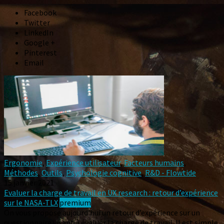
Facebook
Twitter
LinkedIn
Google +
Pinterest
Email
Ergonomie
,
Expérience utilisateur
,
Facteurs humains
,
Méthodes
,
Outils
,
Psychologie cognitive
,
R&D - Flowtide
15 janvier 2021
Evaluer la charge de travail en UX research : retour d’expérience
sur le NASA-TLX
premium
On vous propose aujourd’hui un retour d’expérience sur un
questionnaire visant à évaluer la charge de travail. Il est simple,