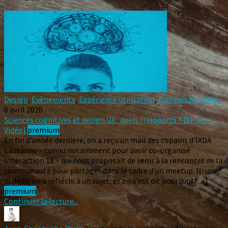
Design
,
Evènements
,
Expérience utilisateur
,
Facteurs humains
6 avril 2020
Sciences cognitives et design UX : quels (r)apports ? [Slides +
Vidéo]
premium
En fin d’année dernière, on a reçu un mail des copains d’IXDA
Lausanne – connu notamment pour avoir co-organisé
Interaction 18 – qui nous proposait de venir à la rencontre de la
communauté pour partager dans le cadre d’un meetup. Ni une,
ni deux, on a réfléchi à un sujet, et on s’est dit pourquoi […]
premium
Continuer la lecture...