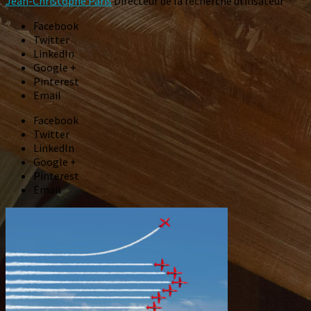
Jean-Christophe Paris
Directeur de la recherche utilisateur
Facebook
Twitter
LinkedIn
Google +
Pinterest
Email
Facebook
Twitter
LinkedIn
Google +
Pinterest
Email