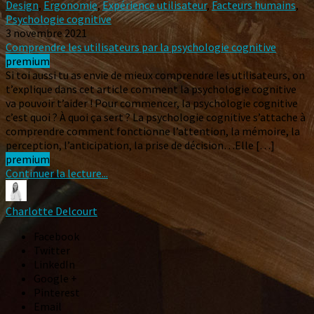
Design
,
Ergonomie
,
Expérience utilisateur
,
Facteurs humains
,
Psychologie cognitive
3 novembre 2021
Comprendre les utilisateurs par la psychologie cognitive
premium
Si toi aussi tu as envie de mieux comprendre les utilisateurs, on
t’explique dans cet article comment la psychologie cognitive
va pouvoir t’aider ! Pour commencer, la psychologie cognitive
c’est quoi ? À quoi ça sert ? La psychologie cognitive s’attache à
comprendre comment fonctionne l’attention, la mémoire, la
perception, l’anticipation, la prise de décision…Elle […]
premium
Continuer la lecture...
Charlotte Delcourt
Facebook
Twitter
LinkedIn
Google +
Pinterest
Email