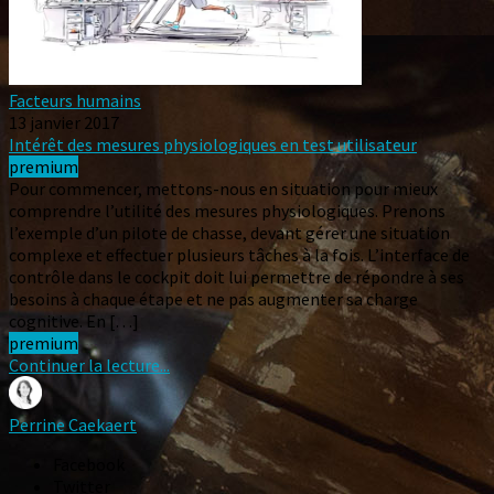
Facteurs humains
13 janvier 2017
Intérêt des mesures physiologiques en test utilisateur
premium
Pour commencer, mettons-nous en situation pour mieux
comprendre l’utilité des mesures physiologiques. Prenons
l’exemple d’un pilote de chasse, devant gérer une situation
complexe et effectuer plusieurs tâches à la fois. L’interface de
contrôle dans le cockpit doit lui permettre de répondre à ses
besoins à chaque étape et ne pas augmenter sa charge
cognitive. En […]
premium
Continuer la lecture...
Perrine Caekaert
Facebook
Twitter