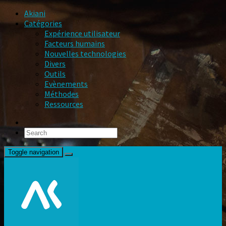
Akiani
Catégories
Expérience utilisateur
Facteurs humains
Nouvelles technologies
Divers
Outils
Evènements
Méthodes
Ressources
Toggle navigation