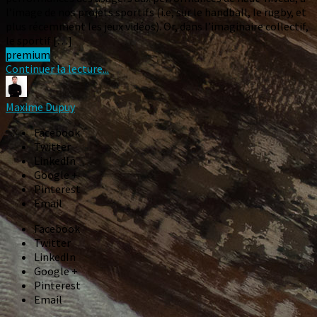
l’image de nos projets sportifs (i.e, sur le handball, le rugby, et
plus récemment les jeux vidéos). Or, dans l’imaginaire collectif,
le sportif […]
premium
Continuer la lecture...
Maxime Dupuy
Facebook
Twitter
LinkedIn
Google +
Pinterest
Email
Facebook
Twitter
LinkedIn
Google +
Pinterest
Email