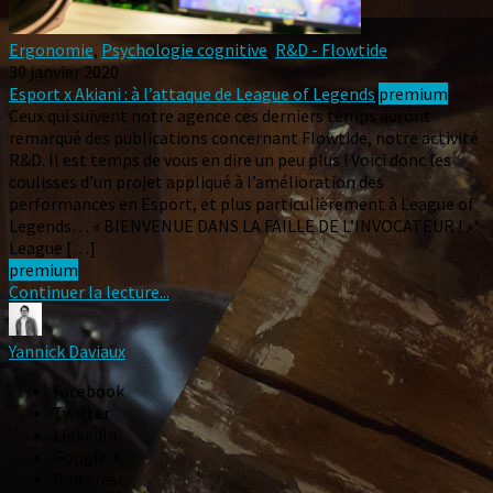
Ergonomie
,
Psychologie cognitive
,
R&D - Flowtide
30 janvier 2020
Esport x Akiani : à l’attaque de League of Legends
premium
Ceux qui suivent notre agence ces derniers temps auront
remarqué des publications concernant Flowtide, notre activité
R&D. Il est temps de vous en dire un peu plus ! Voici donc les
coulisses d’un projet appliqué à l’amélioration des
performances en Esport, et plus particulièrement à League of
Legends… « BIENVENUE DANS LA FAILLE DE L’INVOCATEUR ! »*
League […]
premium
Continuer la lecture...
Yannick Daviaux
Facebook
Twitter
LinkedIn
Google +
Pinterest