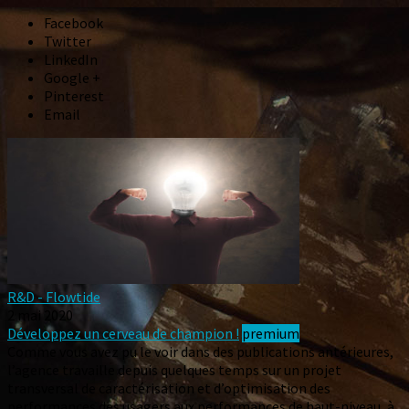
Facebook
Twitter
LinkedIn
Google +
Pinterest
Email
R&D - Flowtide
2 mai 2020
Développez un cerveau de champion !
premium
Comme vous avez pu le voir dans des publications antérieures,
l’agence travaille depuis quelques temps sur un projet
transversal de caractérisation et d’optimisation des
performances des usagers aux performances de haut-niveau, à