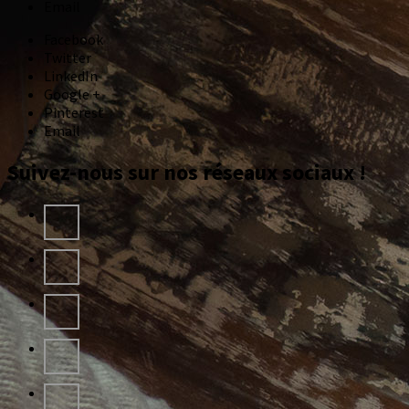
Email
Facebook
Twitter
LinkedIn
Google +
Pinterest
Email
Suivez-nous sur nos réseaux sociaux !