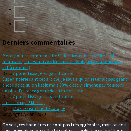
Derniers commentaires
Merci pour ce commentaire ! Effectivement, le chiffre est
marquant, il n'est pas valide dans l'absolu, mais la tendance
est à retenir :)
Dans
Apprentissage et gamification
Super intéressant cet article, je savais qu'on retenait pas grand
chose de ce qu'on lisait mais 10% c'est vraiment peu toujours
un plus d'avoir ce genre de chiffre en tête.
Dans
Apprentissage et gamification
C'est corrigé ! Merci :)
Dans
L’UX research et l’écologie
Copyright Akiani 2020
On sait, ces bannières ne sont pas très agréables, mais on doit
vous prévenir qu'on collecte quelques cookies pour améliorer