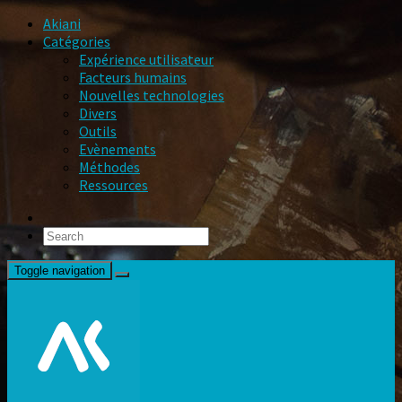
Akiani
Catégories
Expérience utilisateur
Facteurs humains
Nouvelles technologies
Divers
Outils
Evènements
Méthodes
Ressources
Toggle navigation