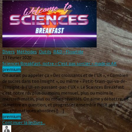
Divers
,
Méthodes
,
Outils
,
R&D - Flowtide
13 février 2020
Sciences Breakfast, notre « C’est pas sorcier » made in AK
premium
On aurait pu appeler ça « Des croissants et de l’UX », « Combien
de sucres dans ton Insight », ou même « Petit-train-qui-va-de-
l’Insight-à-l’UI-en-passant-par-l’UX ». Le Sciences Breakfast
c’est notre rdv plus ou moins mensuel, plus ou moins le
mercredi matin, plus ou moins réveillés. On aime y débattre, se
remettre en question, et progresser ensemble Petit aperçu
des thématiques abordées […]
premium
Continuer la lecture...