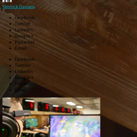
Yannick Daviaux
Facebook
Twitter
LinkedIn
Google +
Pinterest
Email
Facebook
Twitter
LinkedIn
Google +
Pinterest
Email