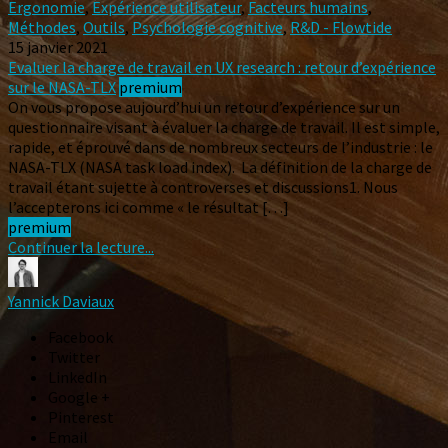
Ergonomie
,
Expérience utilisateur
,
Facteurs humains
,
Méthodes
,
Outils
,
Psychologie cognitive
,
R&D - Flowtide
15 janvier 2021
Evaluer la charge de travail en UX research : retour d’expérience
sur le NASA-TLX
premium
On vous propose aujourd’hui un retour d’expérience sur un
questionnaire visant à évaluer la charge de travail. Il est simple,
rapide, et éprouvé dans de nombreux secteurs de l’industrie : le
NASA-TLX (NASA task load index). La définition de la charge de
travail étant sujette à controverses et discussions1. Nous
l’accepterons ici comme « le résultat […]
premium
Continuer la lecture...
Yannick Daviaux
Facebook
Twitter
LinkedIn
Google +
Pinterest
Email