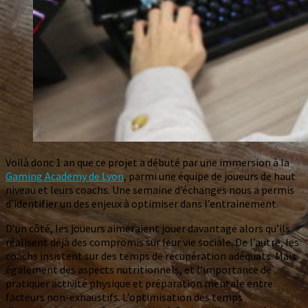
Voilà donc 1 an que ce projet a débuté par une immersion à la
Gaming Academy de Lyon
, parmi une équipe de joueurs de haut
niveau et leurs coachs. Une semaine d’échanges nous a permis
d’identifier un des enjeux à optimiser dans l’entrainement.
D’un côté, les joueurs aimeraient jouer davantage alors qu’ils
réalisent déjà des compromis sur leur vie sociale. De l’autre, les
coachs insistent sur des temps de récupération adéquats. Mais
également des aspects nutritionnels, et l’importance de
pratiquer activité physique et préparation mentale entre
facteurs non-exhaustifs. L’optimisation des temps