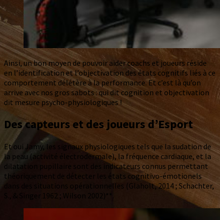
Ainsi, un bon moyen de pouvoir aider coachs et joueurs réside
en l’identification et l’objectivation des états cognitifs liés à ce
comportement délétère à la performance. Et c’est là qu’on
arrive avec nos gros sabots : qui dit cognition et objectivation
dit mesure psycho-physiologiques !
Des capteurs et des joueurs
d’Esport
Et oui Jamy, les signaux physiologiques tels que la sudation de
la peau (activité électrodermale), la fréquence cardiaque, et la
dilatation pupillaire sont des indicateurs connus permettant
théoriquement de détecter les états cognitivo-émotionels
dans des situations opérationnelles (Glaholt, 2014 ; Schachter,
S., & Singer 1962 ; Wilson 2002)**.