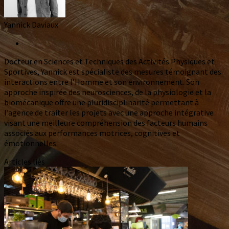
Yannick Daviaux
Docteur en Sciences et Techniques des Activités Physiques et
Sportives, Yannick est spécialiste des mesures témoignant des
interactions entre l’Homme et son environnement. Son
approche inspirée des neurosciences, de la physiologie et la
biomécanique offre une pluridisciplinarité permettant à
l’agence de traiter les projets avec une approche intégrative
visant une meilleure compréhension des facteurs humains
associés aux performances motrices, cognitives et
émotionnelles.
Articles liés