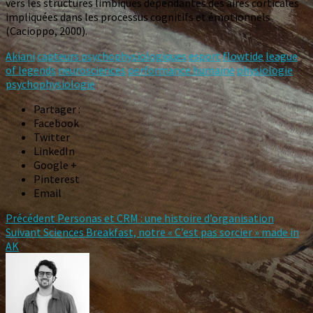
vers les structures limbiques dépendantes des aires corticales
impliquées dans les processus cognitifs et émotionnels
(Cacioppo, 2000).
Akiani
capteurs psychophysiologiques
esport
flowtide
league
of legends
neurosciences
performance humaine
physiologie
psychophysiologie
Partager :
Facebook
Twitter
LinkedIn
Google +
Pinterest
Email
Précédent
Personas et CRM : une histoire d’organisation
Suivant
Sciences Breakfast, notre « C’est pas sorcier » made in
AK