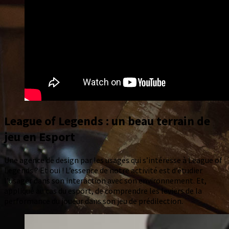
League of Legends : un beau terrain de
jeu
en Esport
Une agence de design par les usages qui s’intéresse à League of
Legends ? Et oui ! L’essence de notre activité est d’étudier
l’usager dans son interaction avec son environnement. Et,
appliqué au cas du esport, de comprendre les leviers de la
performance du joueur dans son jeu de prédilection.