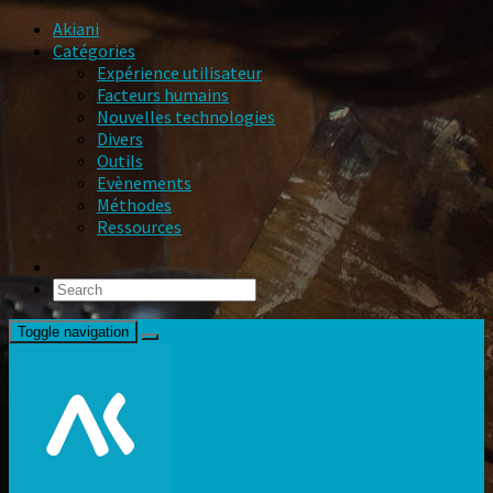
Akiani
Catégories
Expérience utilisateur
Facteurs humains
Nouvelles technologies
Divers
Outils
Evènements
Méthodes
Ressources
Toggle navigation