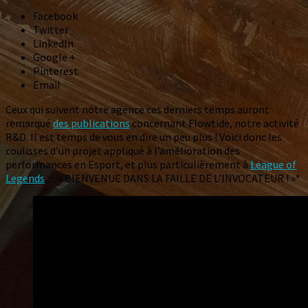
Facebook
Twitter
LinkedIn
Google +
Pinterest
Email
Ceux qui suivent notre agence ces derniers temps auront
remarqué
des publications
concernant Flowtide, notre activité
R&D. Il est temps de vous en dire un peu plus ! Voici donc les
coulisses d’un projet appliqué à l’amélioration des
performances en Esport, et plus particulièrement à
League of
Legends
… « BIENVENUE DANS LA FAILLE DE L’INVOCATEUR ! »*