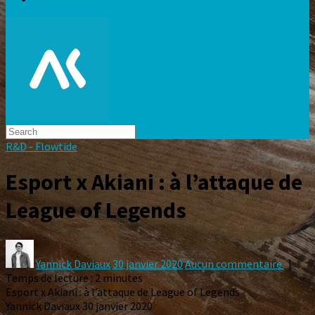
R&D - Flowtide
Esport x Akiani : à l’attaque de
League of Legends
Yannick Daviaux
30 janvier 2020
Aucun commentaire
|
Temps de lecture : 2 minutes
Esport x Akiani : à l’attaque de League of Legends
Yannick Daviaux
30 janvier 2020