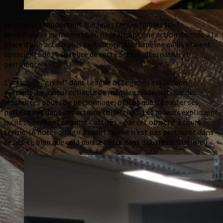
Les joueurs rapportent que leurs temps faibles sont
identifiables au moment où ils réalisent une action donnée à la
place d’une action plus pertinente. Alors même qu’ils étaient
conscients de l’existence de cette action alternative et
pertinente.
L’action de “greed” dans League of Legends est un bon
exemple. Le joueur collecte de manière systématique des
ressources pour son personnage, plutôt que d’épauler ses
partenaires dans des actions collectives. Les joueurs expliquent
qu’ils se sentent comme « attirés » par cet objectif à court
terme. (À noter qu’agir à court terme n’est pas pertinent dans
ce cas-ci, bien que cela puisse l’être dans d’autres situations).