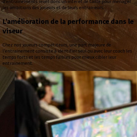
d’entrainements revêt donc un intérêt de taille pour ménager
les ambitions des joueurs et de leurs entraineurs.
L’amélioration de la performance dans le
viseur
Chez nos joueurs compétiteurs, une part majeure de
l’entrainement consiste à identifier seul ou avec leur coach les
temps forts et les temps faibles pour mieux cibler leur
entrainement.