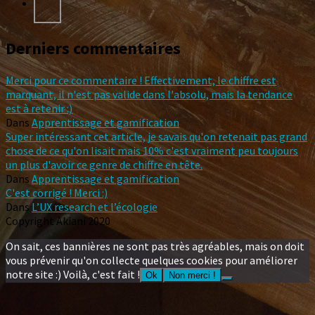
Derniers commentaires
Merci pour ce commentaire ! Effectivement, le chiffre est
marquant, il n'est pas valide dans l'absolu, mais la tendance
est à retenir :)
Dans
Apprentissage et gamification
Super intéressant cet article, je savais qu'on retenait pas grand
chose de ce qu'on lisait mais 10% c'est vraiment peu toujours
un plus d'avoir ce genre de chiffre en tête.
Dans
Apprentissage et gamification
C'est corrigé ! Merci :)
Dans
L’UX research et l’écologie
Copyright Akiani 2020
On sait, ces bannières ne sont pas très agréables, mais on doit
vous prévenir qu'on collecte quelques cookies pour améliorer
notre site :) Voilà, c'est fait !
Ok
Non merci !