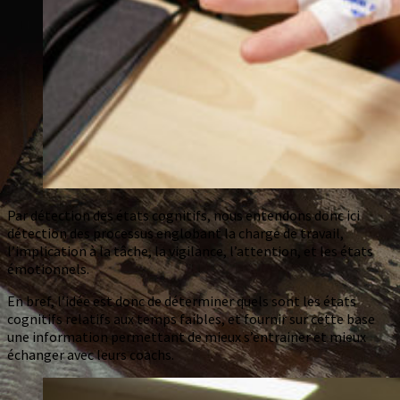
Par détection des états cognitifs, nous entendons donc ici
détection des processus englobant la charge de travail,
l’implication à la tâche, la vigilance, l’attention, et les états
émotionnels.
En bref, l’idée est donc de déterminer quels sont les états
cognitifs relatifs aux temps faibles, et fournir sur cette base
une information permettant de mieux s’entrainer et mieux
échanger avec leurs coachs.