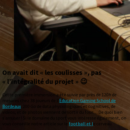
On avait dit « les coulisses », pas
« l’intégralité du projet »
😉
Cette première immersion a été suivie par près de 120h de
mesures chez 38 joueurs de l’
Education Gaming School de
Bordeaux
. 200 Go de data physiologiques et cognitives, de
vidéos, et de photos viennent de sortir du four… De quoi bien
s’amuser ! Si le domaine du sport vous intéresse également, on
vous conseille notre article sur le
football et l
e cerveau.