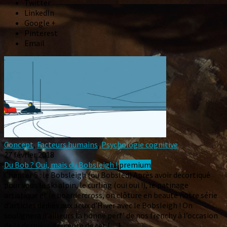
Twitter
LinkedIn
Google +
Pinterest
Email
Concept
,
Facteurs humains
,
Psychologie cognitive
27 février 2018
Du Bob ? Oui, mais du Bobsleigh !
premium
Chapter 5 : le Bobsleigh (ou Bobsled) Après avoir décortiqué
pour vous le ski alpin, le curling (oui oui !), le patinage
artistique et le boardercross, on clôture en beauté notre série
d’articles dédiés aux Jeux d’Hiver avec le Bobsleigh ! On
soulignera d’ailleurs la bonne perf’ de nos frenchy à l’occasion
de la dernière descente de cet […]