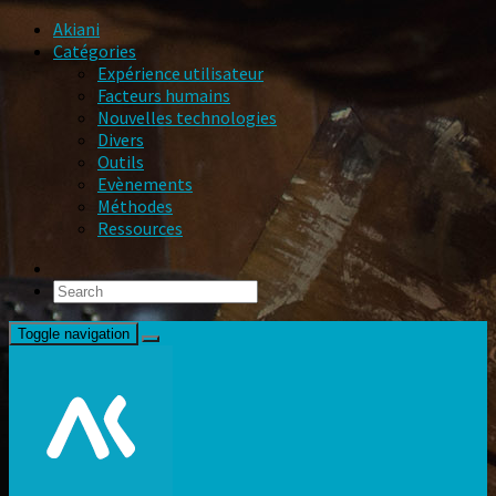
Akiani
Catégories
Expérience utilisateur
Facteurs humains
Nouvelles technologies
Divers
Outils
Evènements
Méthodes
Ressources
Toggle navigation