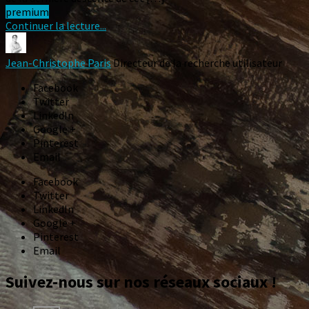
premium
Continuer la lecture...
Jean-Christophe Paris
Directeur de la recherche utilisateur
Facebook
Twitter
LinkedIn
Google +
Pinterest
Email
Facebook
Twitter
LinkedIn
Google +
Pinterest
Email
Suivez-nous sur nos réseaux sociaux !