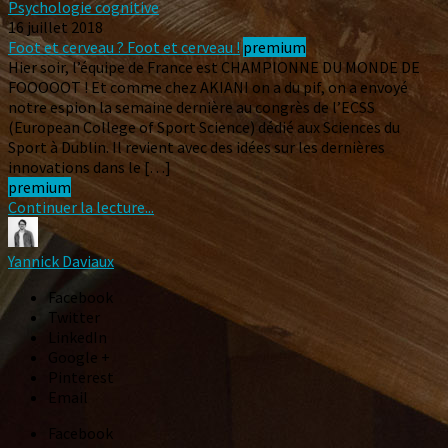
Psychologie cognitive
16 juillet 2018
Foot et cerveau ? Foot et cerveau !
premium
Hier soir, l’équipe de France est CHAMPIONNE DU MONDE DE
FOOOOOT ! Et comme chez AKIANI on a du pif, on a envoyé
notre espion la semaine dernière au congrès de l’ECSS
(European College of Sport Science) dédié aux Sciences du
Sport à Dublin. Il revient avec des idées sur les dernières
innovations dans le […]
premium
Continuer la lecture...
Yannick Daviaux
Facebook
Twitter
LinkedIn
Google +
Pinterest
Email
Facebook