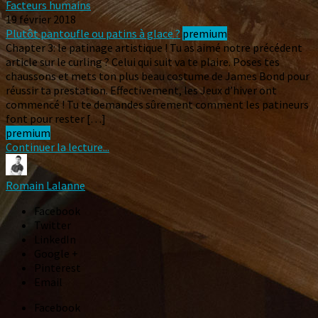
Facteurs humains
19 février 2018
Plutôt pantoufle ou patins à glace ?
premium
Chapter 3: le patinage artistique ! Tu as aimé notre précédent
article sur le curling ? Celui qui suit va te plaire. Poses tes
chaussons et mets ton plus beau costume de James Bond pour
réussir ta prestation. Effectivement, les Jeux d’hiver ont
commencé ! Tu te demandes sûrement comment les patineurs
font pour rester […]
premium
Continuer la lecture...
Romain Lalanne
Facebook
Twitter
LinkedIn
Google +
Pinterest
Email
Facebook