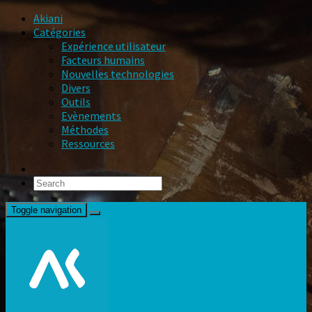
Akiani
Catégories
Expérience utilisateur
Facteurs humains
Nouvelles technologies
Divers
Outils
Evènements
Méthodes
Ressources
Toggle navigation