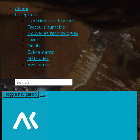
Akiani
Catégories
Expérience utilisateur
Facteurs humains
Nouvelles technologies
Divers
Outils
Evènements
Méthodes
Ressources
Toggle navigation