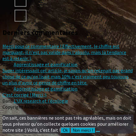
Derniers commentaires
Merci pour ce commentaire ! Effectivement, le chiffre est
marquant, il n'est pas valide dans l'absolu, mais la tendance
est à retenir :)
Dans
Apprentissage et gamification
Super intéressant cet article, je savais qu'on retenait pas grand
chose de ce qu'on lisait mais 10% c'est vraiment peu toujours
un plus d'avoir ce genre de chiffre en tête.
Dans
Apprentissage et gamification
C'est corrigé ! Merci :)
Dans
L’UX research et l’écologie
Copyright Akiani 2020
On sait, ces bannières ne sont pas très agréables, mais on doit
vous prévenir qu'on collecte quelques cookies pour améliorer
notre site :) Voilà, c'est fait !
Ok
Non merci !