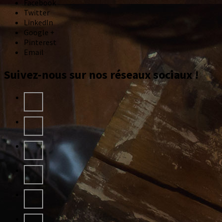
Facebook
Twitter
LinkedIn
Google +
Pinterest
Email
Suivez-nous sur nos réseaux sociaux !