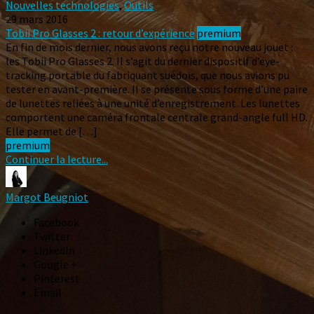
Nouvelles technologies
,
Outils
29 mars 2016
Tobii Pro Glasses 2 : retour d’expérience
premium
En fin de mois dernier, nous avons reçu notre nouveau jouet :
les Tobii Pro Glasses 2. Il s’agit du dernier dispositif d’eye-
tracking portable du fabriquant suédois, que nous avions pu
tester en avant-première. Il se présente sous forme d’une paire
de lunettes reliées à une unité d’enregistrement. Les lunettes
comportent une caméra frontale centrale grand-angle full HD.
Elle permet de […]
premium
Continuer la lecture...
Margot Beugniot
Facebook
Twitter
LinkedIn
Google +
Pinterest
Email