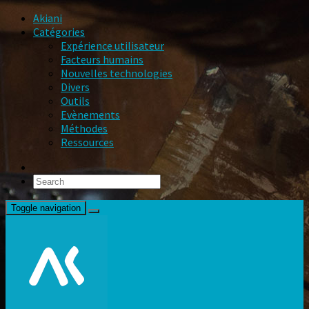
Akiani
Catégories
Expérience utilisateur
Facteurs humains
Nouvelles technologies
Divers
Outils
Evènements
Méthodes
Ressources
Toggle navigation