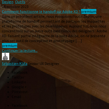
Design
,
Outils
16 octobre 2023
Comment fonctionne le handoff sur Adobe XD ?
premium
Dans un précédent article, nous évoquions l’outil Zeplin, une
plateforme de handoff permettant de partager les maquettes
et les prototypes avec les développeurs. Aujourd’hui, nous nous
concentrons sur un autre outil bien connu des designers : Adobe
XD. Faisant partie intégrante de la suite Adobe, on ne présente
plus cet outil de conception et prototypage […]
premium
Continuer la lecture...
Sébastien Klifa
Senior UX Designer
Facebook
Twitter
LinkedIn
Google +
Pinterest
Email
Facebook