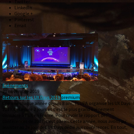
Twitter
LinkedIn
Google +
Pinterest
Email
Evènements
21 novembre 2019
Retours sur les UX Days 2019
premium
Comme chaque année depuis 8 ans, FLUPA organise les UX Days
2019. Cela dure 2 jours et c’est le plus grand événement
consacré à l’UX en France. Pour revoir le rapport des
conférences de 2017, c’est par ici. Cette année, nous avons pu
assister au 2e jour des UX Days dédié aux conférences. En tout,
[…]