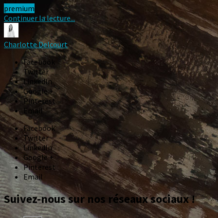
premium
Continuer la lecture...
Charlotte Delcourt
Facebook
Twitter
LinkedIn
Google +
Pinterest
Email
Facebook
Twitter
LinkedIn
Google +
Pinterest
Email
Suivez-nous sur nos réseaux sociaux !