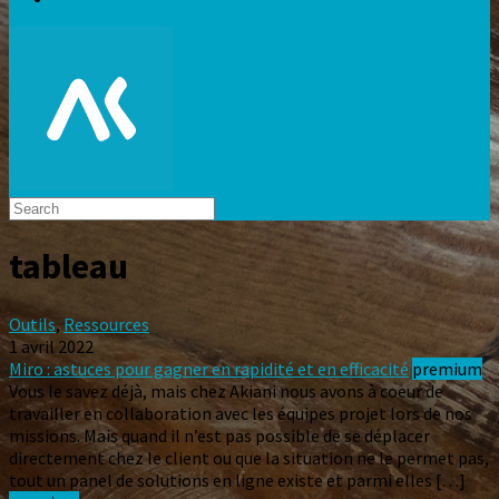
tableau
Outils
,
Ressources
1 avril 2022
Miro : astuces pour gagner en rapidité et en efficacité
premium
Vous le savez déjà, mais chez Akiani nous avons à coeur de
travailler en collaboration avec les équipes projet lors de nos
missions. Mais quand il n’est pas possible de se déplacer
directement chez le client ou que la situation ne le permet pas,
tout un panel de solutions en ligne existe et parmi elles […]