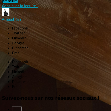
premium
Continuer la lecture...
Arnaud Risi
Facebook
Twitter
LinkedIn
Google +
Pinterest
Email
Facebook
Twitter
LinkedIn
Google +
Pinterest
Email
Suivez-nous sur nos réseaux sociaux !