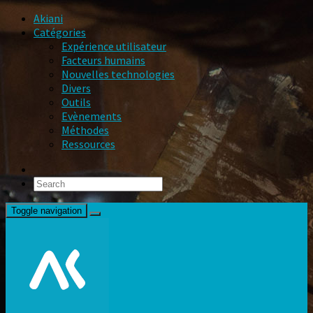
Akiani
Catégories
Expérience utilisateur
Facteurs humains
Nouvelles technologies
Divers
Outils
Evènements
Méthodes
Ressources
Toggle navigation