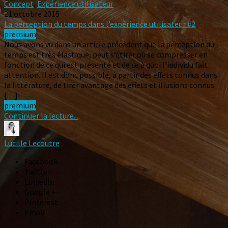
Concept
,
Expérience utilisateur
21 octobre 2015
La perception du temps dans l’expérience utilisateur #2
premium
Nous avons vu dans un article précédent que la perception du
temps est très élastique, peut s’étirer ou se compresser en
fonction de ce qui est présenté et de ce à quoi l’individu fait
attention. Il est donc possible, à partir des effets connus dans
la littérature, de tirer avantage des effets et illusions connus
[…]
premium
Continuer la lecture...
Lucille Lecoutre
Facebook
Twitter
LinkedIn
Google +
Pinterest
Email