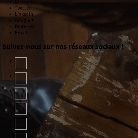
Facebook
Twitter
LinkedIn
Google +
Pinterest
Email
Suivez-nous sur nos réseaux sociaux !