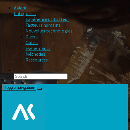
Akiani
Catégories
Expérience utilisateur
Facteurs humains
Nouvelles technologies
Divers
Outils
Evènements
Méthodes
Ressources
Toggle navigation