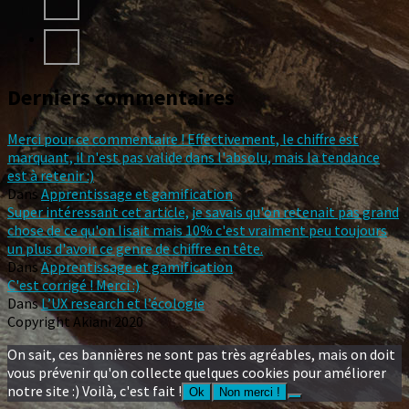
Derniers commentaires
Merci pour ce commentaire ! Effectivement, le chiffre est
marquant, il n'est pas valide dans l'absolu, mais la tendance
est à retenir :)
Dans
Apprentissage et gamification
Super intéressant cet article, je savais qu'on retenait pas grand
chose de ce qu'on lisait mais 10% c'est vraiment peu toujours
un plus d'avoir ce genre de chiffre en tête.
Dans
Apprentissage et gamification
C'est corrigé ! Merci :)
Dans
L’UX research et l’écologie
Copyright Akiani 2020
On sait, ces bannières ne sont pas très agréables, mais on doit
vous prévenir qu'on collecte quelques cookies pour améliorer
notre site :) Voilà, c'est fait !
Ok
Non merci !