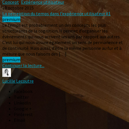
Concept
,
Expérience utilisateur
19 octobre 2015
La perception du temps dans l’expérience utilisateur #1
premium
Le temps est probablement un des concepts les plus
structurants de la cognition. Il permet d’organiser les
évènements qui nous arrivent les uns par rapport aux autres.
C’est lui qui nous assure également un sens de permanence et
de continuité. Mais aussi, d’être la même personne au fur et à
mesure que nous faisons des […]
premium
Continuer la lecture...
Lucille Lecoutre
Facebook
Twitter
LinkedIn
Google +
Pinterest
Email