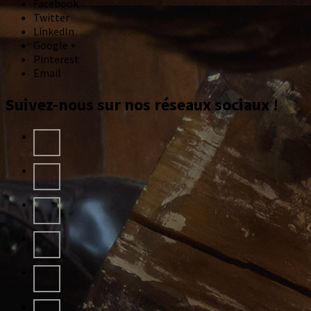
Facebook
Twitter
LinkedIn
Google +
Pinterest
Email
Suivez-nous sur nos réseaux sociaux !