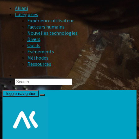
Akiani
Catégories
Expérience utilisateur
Facteurs humains
Nouvelles technologies
Divers
Outils
Evènements
Méthodes
Ressources
Toggle navigation