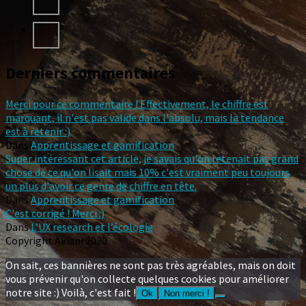
Derniers commentaires
Merci pour ce commentaire ! Effectivement, le chiffre est
marquant, il n'est pas valide dans l'absolu, mais la tendance
est à retenir :)
Dans
Apprentissage et gamification
Super intéressant cet article, je savais qu'on retenait pas grand
chose de ce qu'on lisait mais 10% c'est vraiment peu toujours
un plus d'avoir ce genre de chiffre en tête.
Dans
Apprentissage et gamification
C'est corrigé ! Merci :)
Dans
L’UX research et l’écologie
Copyright Akiani 2020
On sait, ces bannières ne sont pas très agréables, mais on doit
vous prévenir qu'on collecte quelques cookies pour améliorer
notre site :) Voilà, c'est fait !
Ok
Non merci !