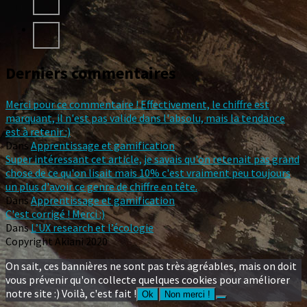
Derniers commentaires
Merci pour ce commentaire ! Effectivement, le chiffre est
marquant, il n'est pas valide dans l'absolu, mais la tendance
est à retenir :)
Dans
Apprentissage et gamification
Super intéressant cet article, je savais qu'on retenait pas grand
chose de ce qu'on lisait mais 10% c'est vraiment peu toujours
un plus d'avoir ce genre de chiffre en tête.
Dans
Apprentissage et gamification
C'est corrigé ! Merci :)
Dans
L’UX research et l’écologie
Copyright Akiani 2020
On sait, ces bannières ne sont pas très agréables, mais on doit
vous prévenir qu'on collecte quelques cookies pour améliorer
notre site :) Voilà, c'est fait !
Ok
Non merci !