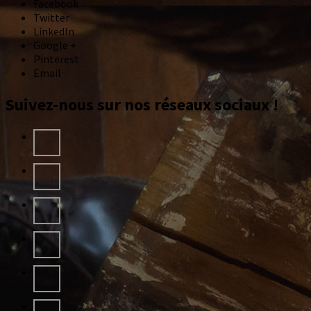
Facebook
Twitter
LinkedIn
Google +
Pinterest
Email
Suivez-nous sur nos réseaux sociaux !