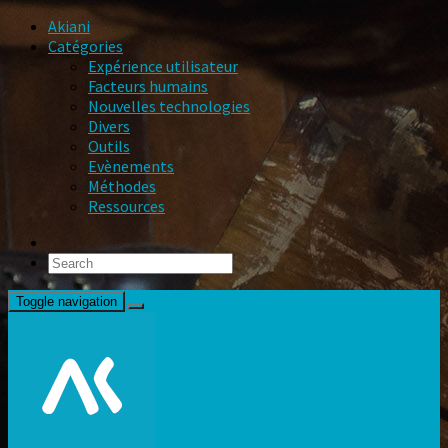
Akiani
Catégories
Expérience utilisateur
Facteurs humains
Nouvelles technologies
Divers
Outils
Evènements
Méthodes
Ressources
Toggle navigation