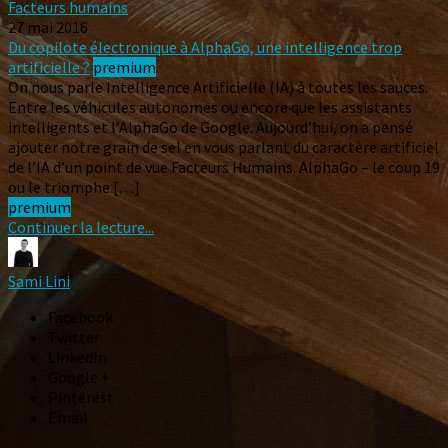
Facteurs humains
27 mai 2016
Du copilote électronique à AlphaGo, une intelligence trop
artificielle ?
premium
On nous parle Intelligence Artificielle (IA) à toutes les sauces.
Entre les véhicules autonomes ou encore que les assistants
intelligents et l’AlphaGo de Google. Aujourd’hui, on a pensé
ajouter notre grain de sel en vous parlant du caractère artificiel
de l’IA d’un point de vue Facteurs Humains. AlphaGo – le coup 19
ou le triomphe […]
premium
Continuer la lecture...
Sami Lini
Facebook
Twitter
LinkedIn
Google +
Pinterest
Email