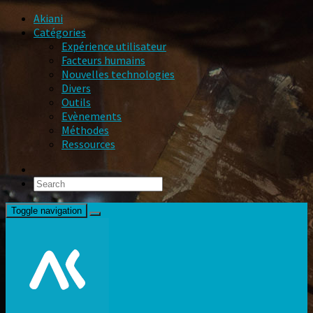
Akiani
Catégories
Expérience utilisateur
Facteurs humains
Nouvelles technologies
Divers
Outils
Evènements
Méthodes
Ressources
Toggle navigation