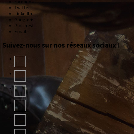
Facebook
Twitter
LinkedIn
Google +
Pinterest
Email
Suivez-nous sur nos réseaux sociaux !