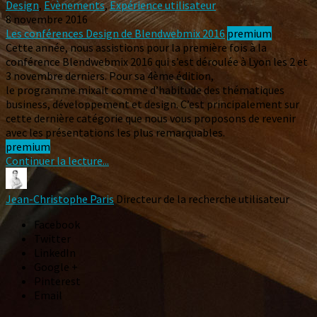
Design
,
Evènements
,
Expérience utilisateur
8 novembre 2016
Les conférences Design de Blendwebmix 2016
premium
Cette année, nous assistions pour la première fois à la
conférence Blendwebmix 2016 qui s’est déroulée à Lyon les 2 et
3 novembre derniers. Pour sa 4ème édition,
le programme mixait comme d’habitude des thématiques
business, développement et design. C’est principalement sur
cette dernière catégorie que nous vous proposons de revenir
avec les présentations les plus remarquables.
premium
Continuer la lecture...
Jean-Christophe Paris
Directeur de la recherche utilisateur
Facebook
Twitter
LinkedIn
Google +
Pinterest
Email