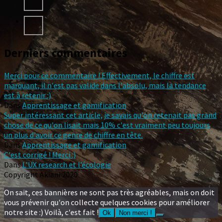
Derniers commentaires
Merci pour ce commentaire ! Effectivement, le chiffre est
marquant, il n'est pas valide dans l'absolu, mais la tendance
est à retenir :)
Dans
Apprentissage et gamification
Super intéressant cet article, je savais qu'on retenait pas grand
chose de ce qu'on lisait mais 10% c'est vraiment peu toujours
un plus d'avoir ce genre de chiffre en tête.
Dans
Apprentissage et gamification
C'est corrigé ! Merci :)
Dans
L’UX research et l’écologie
Copyright Akiani 2020
On sait, ces bannières ne sont pas très agréables, mais on doit
vous prévenir qu'on collecte quelques cookies pour améliorer
notre site :) Voilà, c'est fait !
Ok
Non merci !