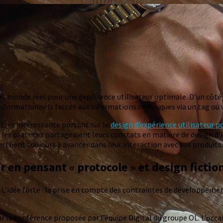
t monde réel pour une expérience utilisateur optimale. D’un côté
 informationnels (accès aux informations techniques via un tag ou v
n très intéressante portant sur le
design d’expérience utilisateur p
, les oratrices partageaient leurs constats en matière de design d’
cherchent toujours à avancer dans leur interaction avec vos produits.
r en pensant « protocole » et design fictio
e. L’idée forte : la prise en compte des contraintes de développeme
r la conférence proposée par l’équipe Digital du groupe OL. L’occas