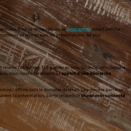
derniers. Pour sa 4ème édition, le
programme
mixait comme
oposons de revenir avec les présentations les plus
evenir l’être aimé, fait gagner au loto, UX designer ». Derrière
uoi, nous nous intéressions à l’
apport d’une démarche
ine / offline dans le domaine du retail. La première partie se
ivent la présentation, parmi lesquels le
showroom connecté