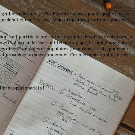
ign. Entendez par là les différentes phases par lesquelles passe
un début et une fin, avec l’enjeu d’optimiser certaines phases.
ation font parti de la présentation, allant du véhicule autonome à
jeter. À partir de l’existant technologique, il s’agit d’imaginer le
s des objets tangibles et populaires (magasines fictifs, panneaux
ons et provoquer un questionnement. Ces méthodes sont utilisées
ier des partenariats !