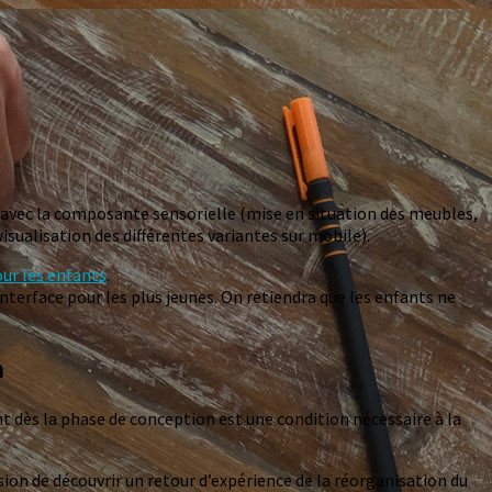
 avec la composante sensorielle (mise en situation des meubles,
isualisation des différentes variantes sur mobile).
our les enfants
.
interface pour les plus jeunes. On retiendra que les enfants ne
n
nt dès la phase de conception est une condition nécessaire à la
ion de découvrir un retour d’expérience de la réorganisation du