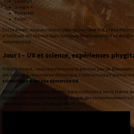
LinkedIn
Google +
Pinterest
Email
Cette année, nous assistions pour la première fois à la conféren
d’habitude des thématiques business, développement et design. C
remarquables.
Jour I – UX et science, expériences phygit
Premièrement, nous commençons le premier jour de Blendwebmix 201
cet intitulé à consonance ésotérique, l’idée consistait premièr
scientifique dans une démarche UX
.
Ensuite, nous pouvions assister à une conférence sur le thème d
consacre aux comportements et usages des consommateurs sur int
récemment ouvert à Paris par MADE.com.