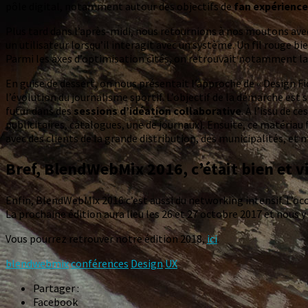
pôle digital, notamment autour des objectifs de
fan expérience
Plus tard dans l’après-midi, nous retournions à nos moutons avec 
un utilisateur lorsqu’il interagit avec un système. Un fil rouge b
Parmi les axes d’optimisation cités, on retrouvait notamment l
En guise de dessert, on nous présentait l’approche de « Design Fic
l’évolution du journalisme sportif. L’objectif de la démarche est s
futur dans des
sessions d’idéation collaborative
.
À l’issu de c
publicitaires, catalogues, une de journaux). Ensuite, ce matéria
avec des clients de la grande distribution, des municipalités, e
Bref, BlendWebMix 2016, c’était bien et 
Enfin, BlendWebMix 2016 c’est aussi du networking intensif. L’occ
La prochaine édition aura lieu les 26 et 27 octobre 2017 et nous y 
Vous pourrez retrouver notre édition 2018,
ici
.
blendwebmix
conférences
Design
UX
Partager :
Facebook