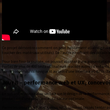
Ce projet démontre comment on peut habilement allier digital e
toucher des matériaux utilisés). De l’autre en offrant des détails
Pour bien finir la journée, on pouvait assister à une présentatio
Fortes de plus de 400 tests utilisateurs réalisés auprès d’enfants
lisent pas lorsqu’ils naviguent au sein d’une interface et qu’ils 
Jour II – performance web et UX, concevoi
En suivant, s’ouvrait avec un talk sur le design de la performanc
production d’une expérience utilisateur optimale.
Parmi les sessions « Blend », nous nous sommes laissés tenter pa