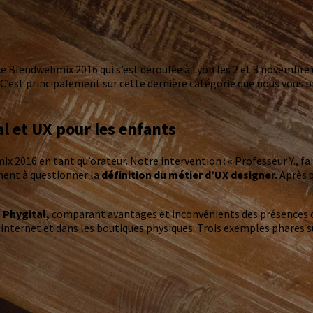
ce Blendwebmix 2016 qui s’est déroulée à Lyon les 2 et 3 novembre 
’est principalement sur cette dernière catégorie que nous vous pr
al et UX pour les enfants
6 en tant qu’orateur. Notre intervention : « Professeur Y., fait r
ement à questionner la
définition du métier d’UX designer.
Après q
u
Phygital,
comparant avantages et inconvénients des présences onl
ernet et dans les boutiques physiques. Trois exemples phares su