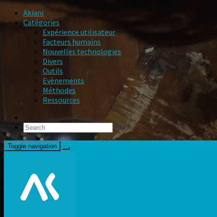
Akiani
Catégories
Expérience utilisateur
Facteurs humains
Nouvelles technologies
Divers
Outils
Evènements
Méthodes
Ressources
Toggle navigation