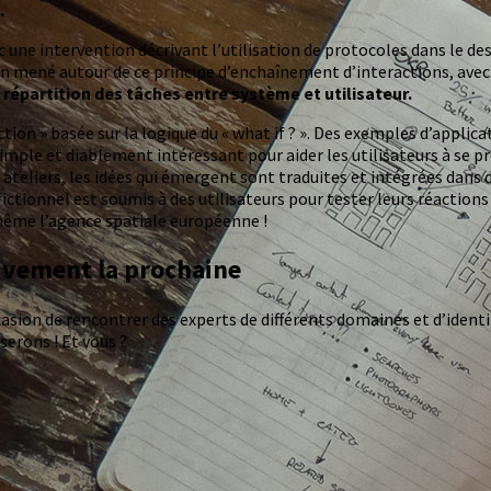
.
une intervention décrivant l’utilisation de protocoles dans le des
ien mené autour de ce principe d’enchaînement d’interactions, avec 
a
répartition des tâches entre système et utilisateur.
tion » basée sur la logique du « what if ? ». Des exemples d’applic
imple et diablement intéressant pour aider les utilisateurs à se pro
es ateliers, les idées qui émergent sont traduites et intégrées dan
u fictionnel est soumis à des utilisateurs pour tester leurs réacti
t même l’agence spatiale européenne !
vivement la prochaine
asion de rencontrer des experts de différents domaines et d’identif
serons ! Et vous ?