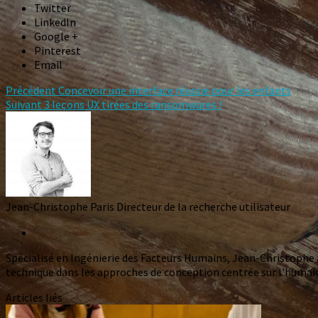
Twitter
LinkedIn
Google +
Pinterest
Email
Précédent
Concevoir une interface réussie pour les enfants
Suivant
3 leçons UX tirées des ransomwares !
Jean-Christophe Paris
Directeur de la recherche utilisateur
Spécialisé en Ingénierie des Facteurs Humains, Jean-Christophe 
technique dans les approches de conception centrée sur l'humain. 
Articles liés