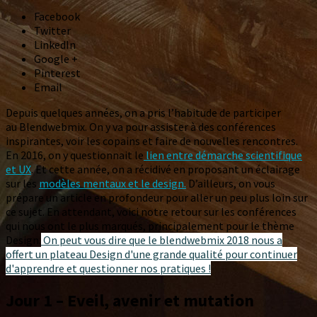
Facebook
Twitter
LinkedIn
Google +
Pinterest
Email
Depuis quelques années, on a pris l’habitude de participer
au
Blendwebmix
. On y va pour assister à des conférences
inspirantes, voir les copains et faire de nouvelles rencontres.
En
2016, on y questionnait le
lien entre démarche scientifique
et UX
. Et cette année, on a récidivé en proposant un éclairage
sur les
modèles mentaux et le design.
D’ailleurs, on vous
prépare un article en profondeur pour aller un peu plus loin sur
ce sujet. En attendant, voici notre retour sur les conférences
qui nous ont le plus marqués, principalement pour le thème
Design.
On peut vous dire que le blendwebmix 2018 nous a
offert un plateau Design d'une grande qualité pour continuer
d'apprendre et questionner nos pratiques !
Jour 1 – Eveil, avenir et mutation