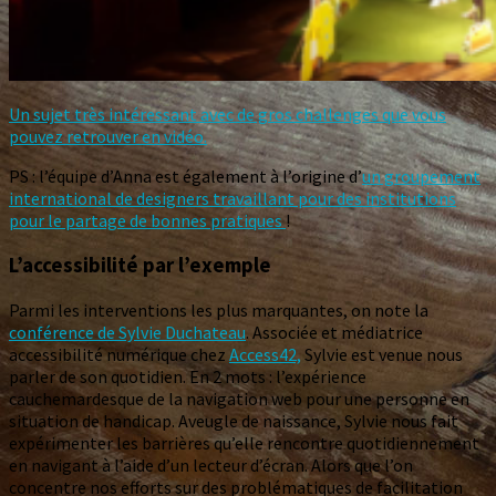
Un sujet très intéressant avec de gros challenges que vous
pouvez retrouver en vidéo.
PS : l’équipe d’Anna est également à l’origine d’
un groupement
international de designers travaillant pour des institutions
pour le partage de bonnes pratiques
!
L’accessibilité par l’exemple
Parmi les interventions les plus marquantes, on note la
conférence de Sylvie Duchateau
. Associée et médiatrice
accessibilité numérique chez
Access42,
Sylvie est venue nous
parler de son quotidien. En 2 mots : l’expérience
cauchemardesque de la navigation web pour une personne en
situation de handicap. Aveugle de naissance, Sylvie nous fait
expérimenter les barrières qu’elle rencontre quotidiennement
en navigant à l’aide d’un lecteur d’écran. Alors que l’on
concentre nos efforts sur des problématiques de facilitation