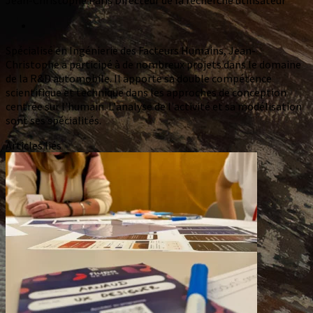
Jean-Christophe Paris
Directeur de la recherche utilisateur
Spécialisé en Ingénierie des Facteurs Humains, Jean-
Christophe a participé à de nombreux projets dans le domaine
de la R&D automobile. Il apporte sa double compétence
scientifique et technique dans les approches de conception
centrée sur l'humain. L'analyse de l'activité et sa modélisation
sont ses spécialités.
Articles liés