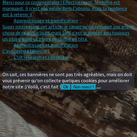
Merci pour ce commentaire ! Effectivement, le chiffre est
marquant, il n'est pas valide dans l'absolu, mais la tendance
est à retenir :)
Dans
Apprentissage et gamification
Super intéressant cet article, je savais qu'on retenait pas grand
chose de ce qu'on lisait mais 10% c'est vraiment peu toujours
un plus d'avoir ce genre de chiffre en tête.
Dans
Apprentissage et gamification
C'est corrigé ! Merci :)
Dans
L’UX research et l’écologie
Copyright Akiani 2020
On sait, ces bannières ne sont pas très agréables, mais on doit
vous prévenir qu'on collecte quelques cookies pour améliorer
notre site :) Voilà, c'est fait !
Ok
Non merci !