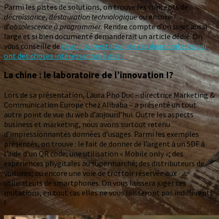
Parmi les pistes de solutions, on trouve les concepts de
décroissance
,
déstauration technologique
ou encore
d’
obsolescence à programmer
. Rendre
compte d’un sujet aussi
large et si bien documenté demanderait un article dédié. On
vous conseille de
revoir la prestation de ces deux orateurs qui
ont des choses intéressantes à dire !
La chine : le laboratoire de l’innovation !?
Lors de sa présentation, Laura Pho Duc – directrice Marketing &
Communication Europe chez Alibaba – a présenté un tout
autre point de vue du web d’aujourd’hui. Outre les aspects
business et marketing, nous avons surtout retenu
d’impressionnantes données d’usages. Parmi les exemples
présentés, on trouve : le fait de donner de l’argent à un SDF à
l’aide d’un QR code; une utilisation « Mobile only »; des
expériences phygitales au supermarché; des distributeurs de
voitures; ou encore une voie de trottoir réservée aux
utilisateurs de smartphones. On vous laissera juger ces
mutations, en tout cas elles ne vous laisseront pas indifférents
!