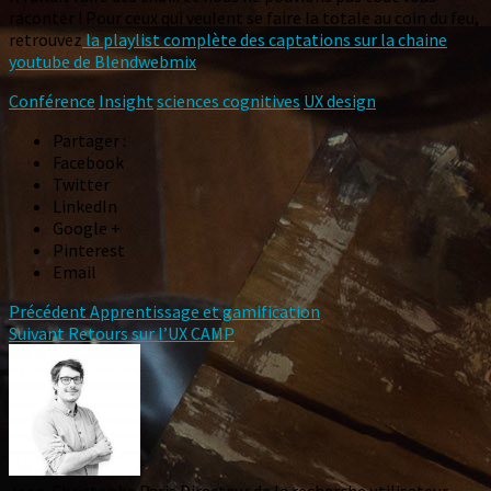
raconter ! Pour ceux qui veulent se faire la totale au coin du feu,
retrouvez
la playlist complète des captations sur la chaine
youtube de Blendwebmix
Conférence
Insight
sciences cognitives
UX design
Partager :
Facebook
Twitter
LinkedIn
Google +
Pinterest
Email
Précédent
Apprentissage et gamification
Suivant
Retours sur l’UX CAMP