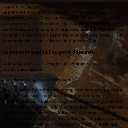
La première journée du Blend a été marquée par un grand écart.
La première intervention apportait un regard critique sur le
business de la data. Dans l’après-midi on pouvait découvrir la
nouvelle ère de l’anthropocène dans laquelle l’avenir du
numérique pose bon nombre de questions. Enfin, la journée se
terminait à l’autre bout du monde pour découvrir la mutation
(en marche) des usages des technologies en Chine.
Un keynote explosif au petit déjeuner
Aral Balkan, activiste-designer-développeur a ouvert le bal en
posant une question :
Are we people or are we property?
En s’appuyant d’abord sur des exemples concrets de services à
l’éthique douteuse, il nous décrit comment le web est
aujourd’hui détourné de son usage premier d’accès globalisé à
l’information. A l’ère de la data et du ciblage comportemental,
la priorité est donnée à l’exploitation et la monétisation des
données en tout genre. Ensuite, Aral va plus loin que ce constat
et propose de (re)définir un modèle alternatif, plus éthique,