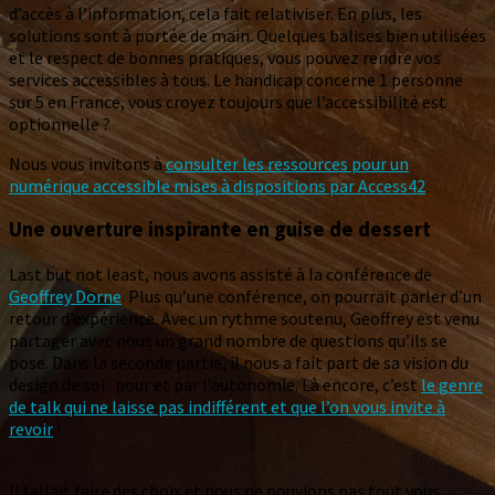
d’accès à l’information, cela fait relativiser. En plus, les
solutions sont à portée de main. Quelques balises bien utilisées
et le respect de bonnes pratiques, vous pouvez rendre vos
services accessibles à tous. Le handicap concerne 1 personne
sur 5 en France, vous croyez toujours que l’accessibilité est
optionnelle ?
Nous vous invitons à
consulter les ressources pour un
numérique accessible mises à dispositions par Access42
Une ouverture inspirante en guise de dessert
Last but not least, nous avons assisté à la conférence de
Geoffrey Dorne
. Plus qu’une conférence, on pourrait parler d’un
retour d’expérience. Avec un rythme soutenu, Geoffrey est venu
partager avec nous un grand nombre de questions qu’ils se
pose. Dans la seconde partie, il nous a fait part de sa vision du
design de soi : pour et par l’autonomie. Là encore, c’est
le genre
de talk qui ne laisse pas indifférent et que l’on vous invite à
revoir
!
Il fallait faire des choix et nous ne pouvions pas tout vous