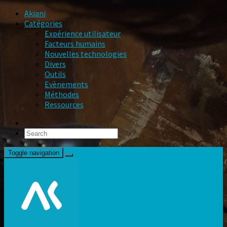
Akiani
Catégories
Expérience utilisateur
Facteurs humains
Nouvelles technologies
Divers
Outils
Evènements
Méthodes
Ressources
Toggle navigation