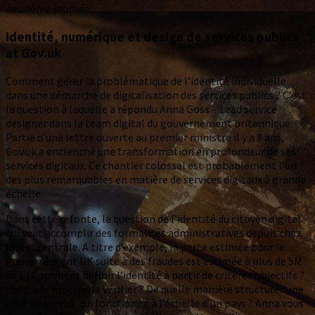
deuxième journée.
Identité, numérique et design de services publics
at Gov.uk
Comment gérer la problématique de l’identité individuelle
dans une démarche de digitalisation des services publics ? C’est
la question à laquelle a répondu Anna Goss – Lead service
designer dans la team digital du gouvernement britannique.
Partie d’une lettre ouverte au premier ministre il y a 8 ans,
Gov.uk a enclenché une transformation en profondeur de ses
services digitaux. Ce chantier colossal est probablement l’un
des plus remarquables en matière de services digitaux à grande
échelle.
Dans cette refonte, la question de l’identité du citoyen digital
qui veut accomplir des formalités administratives depuis chez
lui est centrale. A titre d’exemple, la perte estimée pour le
gouvernement UK suite à des fraudes est estimée à plus de 5M
de £ ! Comment définir l’identité à partir de critères objectifs ?
Par quels moyens la vérifier ? De quelle manière structurer une
offre de service qui fonctionne à l’échelle d’un pays ? Anna vous