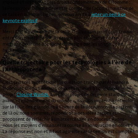
modéré et respectant les droits fondamentaux de l’Homme :
la
Peerocracy.
Difficile de rentre compte de façon exhaustive de
ce talk en quelques lignes, on vous invite à
jeter un oeil à ce
keynote explosif
.
Merci Aral d’avoir chauffé la salle. On avait un pont tout trouvé
entre son ouverture sur un design plus éthique et notre
message pour une approche du design par les usages, plus
humain.
Quelle trajectoire pour les technologies à l’ère de
l’Anthropocène ?
C’est (en très synthétique) la question traitée par Alexandre
Monnin et Diego Landivar, deux chercheurs à l’origine du
projet
Closing Worlds.
Avec leur projet de dernière start-up
avant « l’effondrement du monde », ils nous invitent à réfléchir
sur la folie des grandeurs à l’heure de la décadence. Ils partent
de là où nous sommes, répondent à des idées reçues et
proposent de réfléchir à un atterrissage en douceur. Avons-
nous les moyens d’encaisser la course à l’innovation en cours ?
La réponse est non et il faut agir vite car le temps est compté !