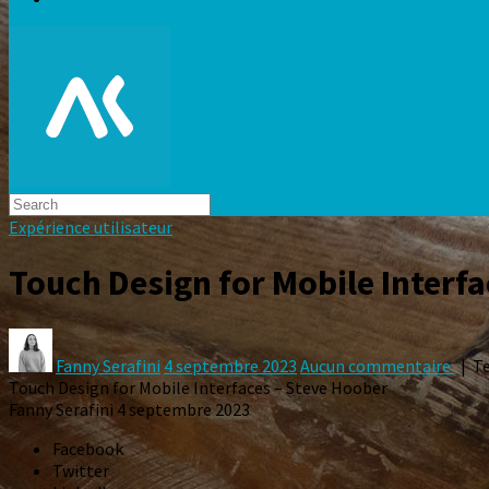
Expérience utilisateur
Touch Design for Mobile Interf
Fanny Serafini
4 septembre 2023
Aucun commentaire
| Te
Touch Design for Mobile Interfaces – Steve Hoober
Fanny Serafini
4 septembre 2023
Facebook
Twitter