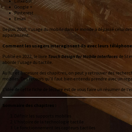
LinkedIn
Google +
Pinterest
Email
Depuis 2008, l’usage du mobile dans le monde a dépassé celui des
apparaissent.
Comment les usagers interagissent-ils avec leurs téléphones
Publié en 2022, le livre
Touch Design for Mobile Interfaces
de Stev
aborde l’usage du tactile.
Au fur et à mesure des chapitres, on peut y retrouver des recherc
mobiles. Des retours qu’il faut bien entendu prendre avec un regar
L’idée de cette fiche de lecture est de vous faire un résumer de l
Sommaire des chapitres :
Définir les supports mobiles
L’histoire de la technologie tactile
Le fonctionnement les capteurs tactiles