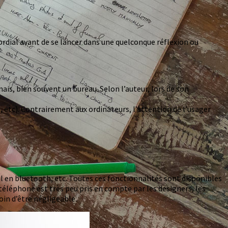
ordial avant de se lancer dans une quelconque réflexion ou
mais, bien souvent un bureau. Selon l’auteur, lors de son
etc). Contrairement aux ordinateurs, l’attention de l’usager
il en bluetooth, etc. Toutes ces fonctionnalités sont disponibles
 téléphone est très peu pris en compte par les designers, les
oin d’être négligeable.