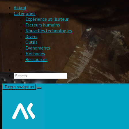
Akiani
Catégories
Expérience utilisateur
Facteurs humains
Nouvelles technologies
Divers
Outils
Evènements
Méthodes
Ressources
Toggle navigation