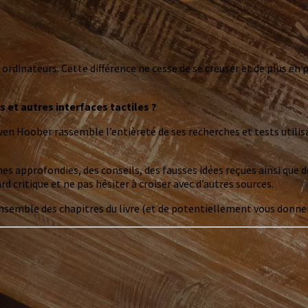
 ordinateurs. Cette différence ne cesse de se creuser et de plus e
 et autres interfaces tactiles ?
en Hoober rassemble l’entièreté de ses recherches et tests utilisa
hes approfondies, des conseils, des fausses idées reçues ainsi que 
d critique et ne pas hésiter à croiser avec d’autres sources.
’ensemble des chapitres du livre (et de potentiellement vous donner 