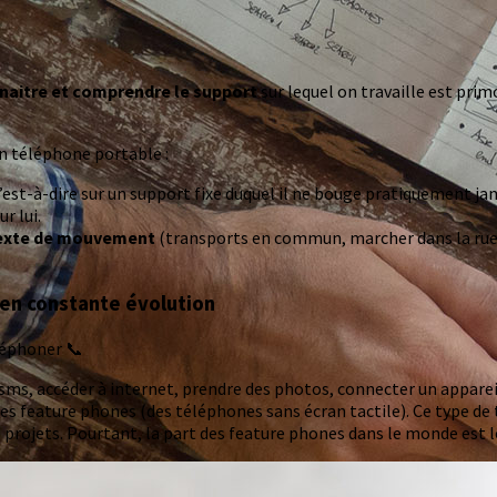
naitre et comprendre le support
sur lequel on travaille est prim
n téléphone portable :
c’est-à-dire sur un support fixe duquel il ne bouge pratiquement ja
r lui.
exte de mouvement
(transports en commun, marcher dans la rue, 
 en constante évolution
éléphoner 📞
un sms, accéder à internet, prendre des photos, connecter un appare
 des feature phones (des téléphones sans écran tactile). Ce type de
 projets. Pourtant, la part des feature phones dans le monde est l