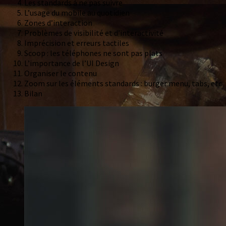
Les standards à ne pas suivre
L’usage du mobile au quotidien
Zones d’interaction
Problèmes de visibilité et d’interactivité
Imprécision et erreurs tactiles
Scoop : les téléphones ne sont pas plats
L’importance de l’UI Design
Organiser le contenu
Zoom sur les éléments standards : burger menu, tabs, etc
Bilan