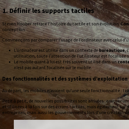
1. Définir les supports tactiles
Steven Hoober retrace l’histoire du tactile et son évolution.
Con
conception.
Commençons par comparer l’usage de l’ordinateur avec celui d’u
L’ordinateur est utilisé dans un contexte de
bureautique
, 
utilisation, toute l’attention de l’utilisateur est focalisée su
Le mobile quant à lui est très souvent utilisé dans un
cont
n’est pas autant focalisée sur le mobile.
Des fonctionnalités et des systèmes d’exploitation
Au départ, les mobiles n’avaient qu’une seule fonctionnalité : t
Petit à petit, de nouvelles possibilités sont arrivées : envoyer 
et utilisées à la fois sur des écrans tactiles, mais également sur
entreprises, mais aussi les gouvernements lors d’une création de