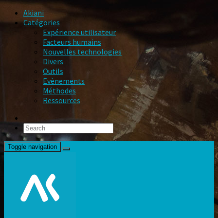
Akiani
Catégories
Expérience utilisateur
Facteurs humains
Nouvelles technologies
Divers
Outils
Evènements
Méthodes
Ressources
Toggle navigation