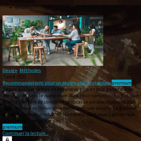
Pinterest
Email
Design
,
Méthodes
7 avril 2021
Recommandations pour un design plus écologique
premium
Depuis quelque temps on entend de plus en plus parler d’éco-
conception dans le numérique. Mais l’éco-conception, c’est quoi
? Cette manière de concevoir se focalise sur une approche plus
respectueuse de l’environnement, avec une vision plus globale
du cycle de vie du produit. 🌱 Nombreux sont ceux à penser que
le numérique ne pollue pas, […]
premium
Continuer la lecture...