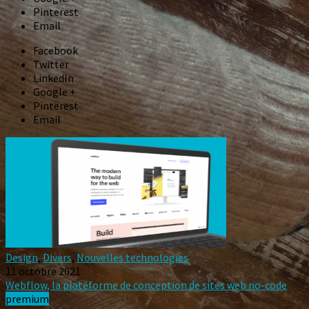
Pinterest
Email
Facebook
Twitter
LinkedIn
Google +
Pinterest
Email
Design
,
Divers
,
Nouvelles technologies
11 octobre 2021
Webflow, la plateforme de conception de sites web no-code
premium