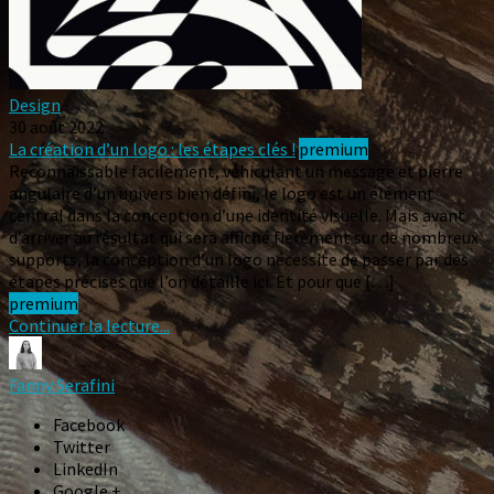
Design
30 août 2022
La création d’un logo : les étapes clés !
premium
Reconnaissable facilement, véhiculant un message et pierre
angulaire d’un univers bien défini, le logo est un élément
central dans la conception d’une identité visuelle. Mais avant
d’arriver au résultat qui sera affiché fièrement sur de nombreux
supports, la conception d’un logo nécessite de passer par des
étapes précises que l’on détaille ici. Et pour que […]
premium
Continuer la lecture...
Fanny Serafini
Facebook
Twitter
LinkedIn
Google +