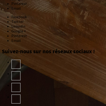
Pinterest
Email
Facebook
Twitter
LinkedIn
Google +
Pinterest
Email
Suivez-nous sur nos réseaux sociaux !