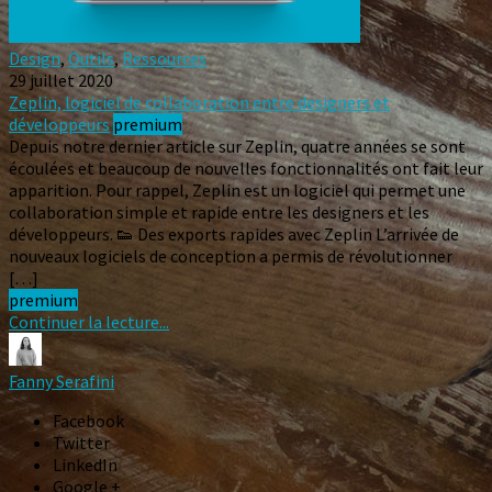
Design
,
Outils
,
Ressources
29 juillet 2020
Zeplin, logiciel de collaboration entre designers et
développeurs
premium
Depuis notre dernier article sur Zeplin, quatre années se sont
écoulées et beaucoup de nouvelles fonctionnalités ont fait leur
apparition. Pour rappel, Zeplin est un logiciel qui permet une
collaboration simple et rapide entre les designers et les
développeurs. 👟 Des exports rapides avec Zeplin L’arrivée de
nouveaux logiciels de conception a permis de révolutionner
[…]
premium
Continuer la lecture...
Fanny Serafini
Facebook
Twitter
LinkedIn
Google +