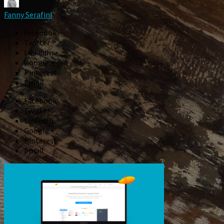
Fanny Serafini
Facebook
Twitter
LinkedIn
Google +
Pinterest
Email
Facebook
Twitter
LinkedIn
Google +
Pinterest
Email