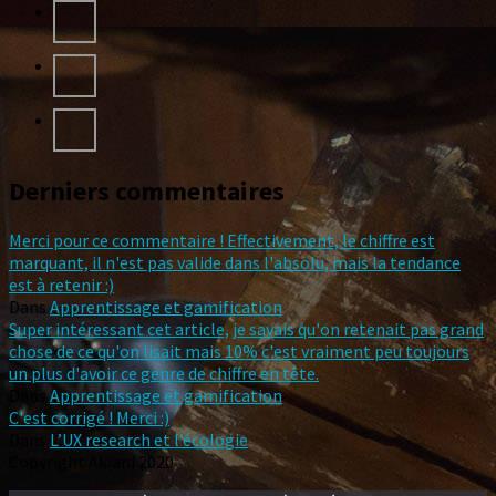
Derniers commentaires
Merci pour ce commentaire ! Effectivement, le chiffre est
marquant, il n'est pas valide dans l'absolu, mais la tendance
est à retenir :)
Dans
Apprentissage et gamification
Super intéressant cet article, je savais qu'on retenait pas grand
chose de ce qu'on lisait mais 10% c'est vraiment peu toujours
un plus d'avoir ce genre de chiffre en tête.
Dans
Apprentissage et gamification
C'est corrigé ! Merci :)
Dans
L’UX research et l’écologie
Copyright Akiani 2020