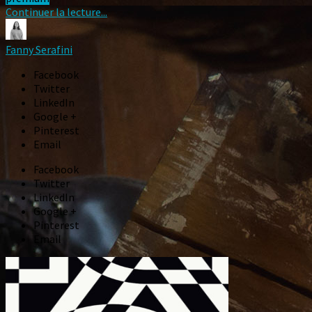
Continuer la lecture...
Fanny Serafini
Facebook
Twitter
LinkedIn
Google +
Pinterest
Email
Facebook
Twitter
LinkedIn
Google +
Pinterest
Email