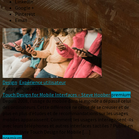
LinkedIn
Google +
Pinterest
Email
Design
,
Expérience utilisateur
4 septembre 2023
Touch Design for Mobile Interfaces – Steve Hoober
premium
Depuis 2008, l’usage du mobile dans le monde a dépassé celui
des ordinateurs. Cette différence ne cesse de se creuser et de
plus en plus d’études et de recommandations sur les usages
mobiles apparaissent. Comment les usagers interagissent-ils
avec leurs téléphones et autres interfaces tactiles ? Publié en
2022, le livre Touch Design for Mobile […]
premium