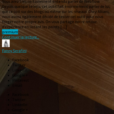
Vous avez très certainement entendu parler de Webflow.
Depuis quelque temps, cet outil fait énormément parler de lui,
que ce soit sur des blogs ou même sur les réseaux. Chez Akiani,
nous avons également décidé de tester cet outil pour nous
forger notre propre avis. On vous partage notre retour
d’expérience en listant les points […]
premium
Continuer la lecture...
Fanny Serafini
Facebook
Twitter
LinkedIn
Google +
Pinterest
Email
Facebook
Twitter
LinkedIn
Google +