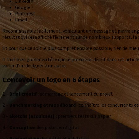
LinkedIn
Google +
Pinterest
Email
Reconnaissable facilement, véhiculant un message et pierre angula
résultat qui sera affiché fièrement sur de nombreux supports, la c
Et pour que ce soit le plus compréhensible possible, rien de mieu
Il faut bien garder en tête que le processus décrit dans cet artic
varier d’un designer à un autre.
Concevoir un logo en 6 étapes
1 –
Brief créatif
: démarrage et lancement du projet
2 –
Benchmarking et moodboard
: connaître les concurrents e
3 –
Sketchs (esquisses) :
premiers tests sur papier
4 –
Conception
des pistes en digital
5 –
Présentation
des pistes et validation