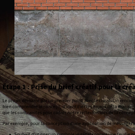
Étape 1 : Prise du brief créatif pour la cré
Le projet démarre par un premier point avec le client. On rencont
bien comprendre le concept, d’identifier les enjeux de la marque e
que les contraintes pour cadrer notre réflexion lors de la concep
Par exemple, pour la conception d’une application de messagerie é
Souhait d’utiliser un symbole végétal comme une feuille ou 