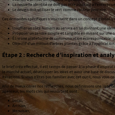
La nouvelle identité ne doit pas être associée à l’entrepris
Le design doit utiliser le vert comme couleur primaire.
Ces demandes spécifiques s’inscrivent dans un concept global. L’i
Insuffler un côté humain au service en lui donnant une iden
Proposer un service simple et tangible en misant sur une
Être une plateforme de communication écoresponsable : prop
Objectif d’un million d’arbres plantés grâce à l’application.
Étape 2 : Recherche d’inspiration et anal
le brief créa effectué, il est temps de passer à la phase d’inspi
le marché actuel, développer les idées et avoir une base de discus
itérations. Si vous n’êtes pas familier avec cet outil, nous vous c
Afin de mieux cibler nos recherches, nous définissons une liste d
agenceur, les mots clés qui ressortent sont :
Local,
Artisan,
Menuisier,