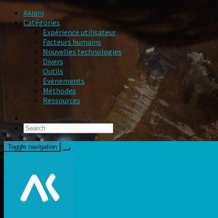
Akiani
Catégories
Expérience utilisateur
Facteurs humains
Nouvelles technologies
Divers
Outils
Evènements
Méthodes
Ressources
Toggle navigation