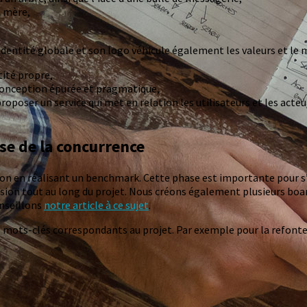
e mère,
dentité globale et son logo véhicule également les valeurs et le m
tité propre,
 conception épurée et pragmatique,
oser un service qui met en relation les utilisateurs et les acteu
yse de la concurrence
ration en réalisant un benchmark. Cette phase est importante pour 
sion tout au long du projet. Nous créons également plusieurs boards 
onseillons
notre article à ce sujet
.
e mots-clés correspondants au projet. Par exemple pour la refonte 