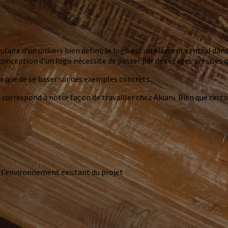
ire d’un univers bien défini, le logo est un élément central dans l
onception d’un logo nécessite de passer par des étapes précises que
x que de se baser sur des exemples concrets.
le correspond à notre façon de travailler chez Akiani. Bien que cert
t l’environnement existant du projet