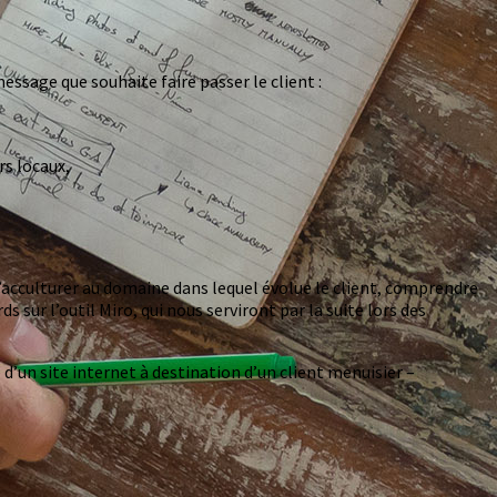
essage que souhaite faire passer le client :
rs locaux,
s’acculturer au domaine dans lequel évolue le client, comprendre
sur l’outil Miro, qui nous serviront par la suite lors des
d’un site internet à destination d’un client menuisier –