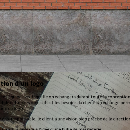
ation d’un logo
re l’équipe avec laquelle on échangera durant toute la conception.
t de définir les objectifs et les besoins du client. Un échange per
tion du logo.
co-responsable, le client a une vision bien précise de la directio
un arbre, ainsi que l’idée d’une bulle de messagerie,