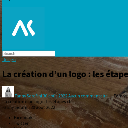
Design
La création d’un logo : les étape
Fanny Serafini
30 août 2022
Aucun commentaire
| Temps d
La création d’un logo : les étapes clés !
Fanny Serafini
30 août 2022
Facebook
Twitter