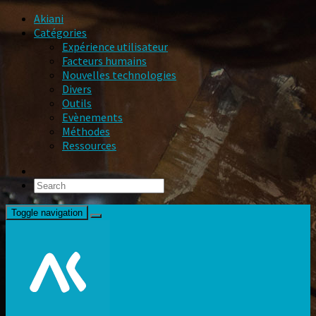
Akiani
Catégories
Expérience utilisateur
Facteurs humains
Nouvelles technologies
Divers
Outils
Evènements
Méthodes
Ressources
Toggle navigation