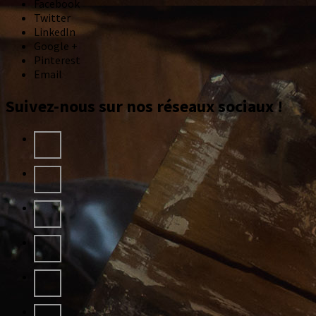
Facebook
Twitter
LinkedIn
Google +
Pinterest
Email
Suivez-nous sur nos réseaux sociaux !