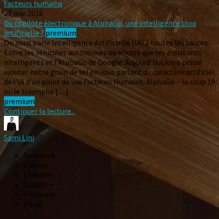
Facteurs humains
27 mai 2016
Du copilote électronique à AlphaGo, une intelligence trop
artificielle ?
premium
On nous parle Intelligence Artificielle (IA) à toutes les sauces.
Entre les véhicules autonomes ou encore que les assistants
intelligents et l’AlphaGo de Google. Aujourd’hui, on a pensé
ajouter notre grain de sel en vous parlant du caractère artificiel
de l’IA d’un point de vue Facteurs Humains. AlphaGo – le coup 19
ou le triomphe […]
premium
Continuer la lecture...
Sami Lini
Facebook
Twitter
LinkedIn
Google +
Pinterest
Email