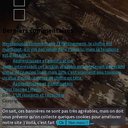
Derniers commentaires
Merci pour ce commentaire ! Effectivement, le chiffre est
marquant, il n'est pas valide dans l'absolu, mais la tendance
est à retenir :)
Dans
Apprentissage et gamification
Super intéressant cet article, je savais qu'on retenait pas grand
chose de ce qu'on lisait mais 10% c'est vraiment peu toujours
un plus d'avoir ce genre de chiffre en tête.
Dans
Apprentissage et gamification
C'est corrigé ! Merci :)
Dans
L’UX research et l’écologie
Copyright Akiani 2020
On sait, ces bannières ne sont pas très agréables, mais on doit
vous prévenir qu'on collecte quelques cookies pour améliorer
notre site :) Voilà, c'est fait !
Ok
Non merci !