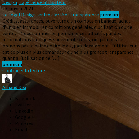
Design
,
Expérience utilisateur
17 janvier 2021
Le Legal Design : entre clarté et transparence
premium
Crédits, assurances, ouverture d’un compte en banque, achat
d’un bien immobilier, conditions générales d’utilisation ou de
vente… Nous sommes en permanence sollicités par des
informations juridiques souvent obscures, ou que nous ne
prenons pas la peine de lire. Mais, paradoxalement, l’utilisateur
est de plus en plus demandeur d’une plus grande transparence
quant à l’utilisation de […]
premium
Continuer la lecture...
Arnaud Risi
Facebook
Twitter
LinkedIn
Google +
Pinterest
Email