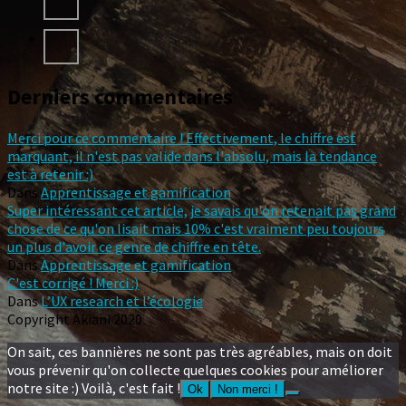
Derniers commentaires
Merci pour ce commentaire ! Effectivement, le chiffre est
marquant, il n'est pas valide dans l'absolu, mais la tendance
est à retenir :)
Dans
Apprentissage et gamification
Super intéressant cet article, je savais qu'on retenait pas grand
chose de ce qu'on lisait mais 10% c'est vraiment peu toujours
un plus d'avoir ce genre de chiffre en tête.
Dans
Apprentissage et gamification
C'est corrigé ! Merci :)
Dans
L’UX research et l’écologie
Copyright Akiani 2020
On sait, ces bannières ne sont pas très agréables, mais on doit
vous prévenir qu'on collecte quelques cookies pour améliorer
notre site :) Voilà, c'est fait !
Ok
Non merci !