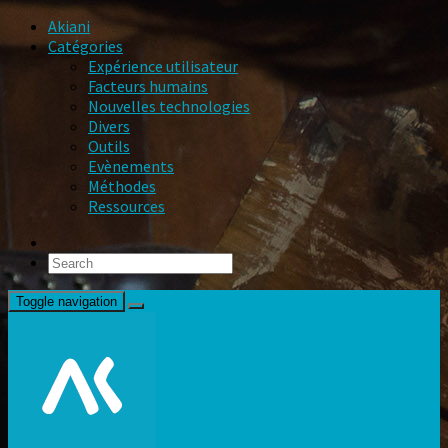
Akiani
Catégories
Expérience utilisateur
Facteurs humains
Nouvelles technologies
Divers
Outils
Evènements
Méthodes
Ressources
Toggle navigation