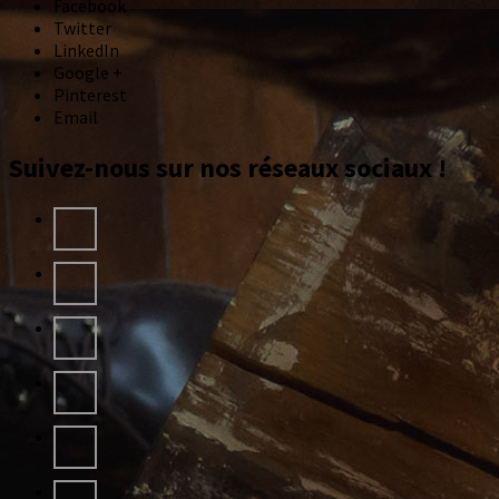
Facebook
Twitter
LinkedIn
Google +
Pinterest
Email
Suivez-nous sur nos réseaux sociaux !