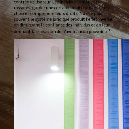
centrée utilisateur. Les individus veulent être
rassurés, garder une certaine maitrise dans leurs
choix et comprendre leurs droits. Mais le plus
souvent le système juridique produit l’effet inverse
en diminuant la confiance des individus et en leur
3
donnant la sensation de n’avoir aucun pouvoir. »