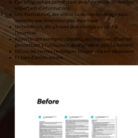
Des infographies permettant de schématiser un nombre
important d’informations
Des illustrations, des vidéos ou du motion design pour
apporter une dimension plus didactique
Un ton direct, des phrases plus courtes qui vont à
l’essentiel
Apporter des exemples concrets, des mises en situation
permettant à l’utilisateur de se projeter plus facilement
Définir les termes techniques lorsque cela est nécessaire
Et bien d’autres encore…