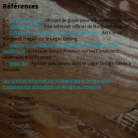
Références
1 –
candychang.com
: Projet de guide pour les vendeurs de rues
2 –
lawbydesign.co
: Site internet officiel de Margaret Hagan
3 –
ttclabs.net/insight/why-law-needs-design
: Article de
Margaret Hagan sur le Legal Desing
4 –
uxdesign.cc/a-dramatic-visualisation-of-terms-and-
conditions
: Article de Simon Robison sur les Conditions
Générales d’Utilisation
5 –
legal.dot
: Agence spécialisée dans le Legal Design basée à
Helsinki
cgu
contrat
information
juridique
legal design
rgpd
transparence
utilisateur
ux-design
ux-research
Partager :
Facebook
Twitter
LinkedIn
Google +
Pinterest
Email