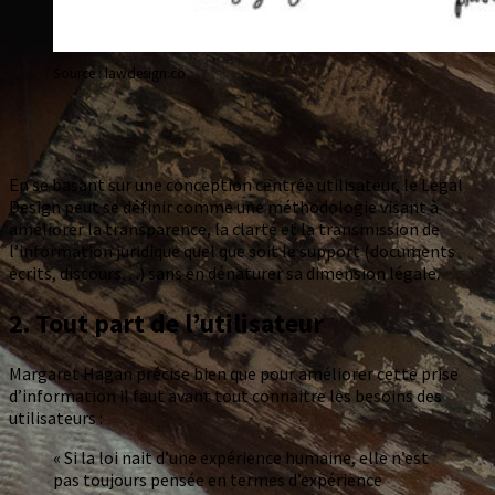
Source : lawdesign.co
En se basant sur une conception centrée utilisateur, le Legal
Design peut se définir comme une méthodologie visant à
améliorer la transparence, la clarté et la transmission de
l’information juridique quel que soit le support (documents
écrits, discours…) sans en dénaturer sa dimension légale.
2. Tout part de l’utilisateur
Margaret Hagan précise bien que pour améliorer cette prise
d’information il faut avant tout connaitre les besoins des
utilisateurs :
« Si la loi nait d’une expérience humaine, elle n’est
pas toujours pensée en termes d’expérience