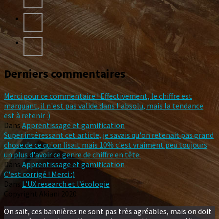
Derniers commentaires
Merci pour ce commentaire ! Effectivement, le chiffre est
marquant, il n'est pas valide dans l'absolu, mais la tendance
est à retenir :)
Dans
Apprentissage et gamification
Super intéressant cet article, je savais qu'on retenait pas grand
chose de ce qu'on lisait mais 10% c'est vraiment peu toujours
un plus d'avoir ce genre de chiffre en tête.
Dans
Apprentissage et gamification
C'est corrigé ! Merci :)
Dans
L’UX research et l’écologie
Copyright Akiani 2020
On sait, ces bannières ne sont pas très agréables, mais on doit