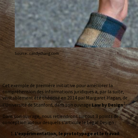
Source : candychang.com
Cet exemple de première initiative pour améliorer la
compréhension des informations juridiques a, par la suite,
véritablement été théorisé en 2014 par Margaret Hagan, de
2
l’Université de Stanford, dans son ouvrage
Law by Design
.
Dans son ouvrage, nous retiendrons surtout 3 points de
conception autour desquels s’articule le Legal Design :
L’expérimentation, le prototypage et le travail