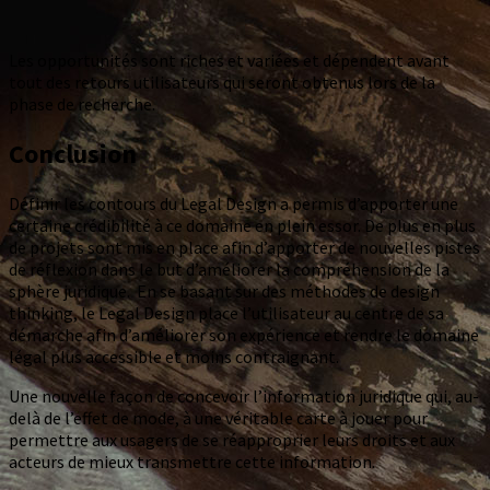
Les opportunités sont riches et variées et dépendent avant
tout des retours utilisateurs qui seront obtenus lors de la
phase de recherche.
Conclusion
Définir les contours du Legal Design a permis d’apporter une
certaine crédibilité à ce domaine en plein essor. De plus en plus
de projets sont mis en place afin d’apporter de nouvelles pistes
de réflexion dans le but d’améliorer la compréhension de la
sphère juridique. En se basant sur des méthodes de design
thinking, le Legal Design place l’utilisateur au centre de sa
démarche afin d’améliorer son expérience et rendre le domaine
légal plus accessible et moins contraignant.
Une nouvelle façon de concevoir l’information juridique qui, au-
delà de l’effet de mode, à une véritable carte à jouer pour
permettre aux usagers de se réapproprier leurs droits et aux
acteurs de mieux transmettre cette information.