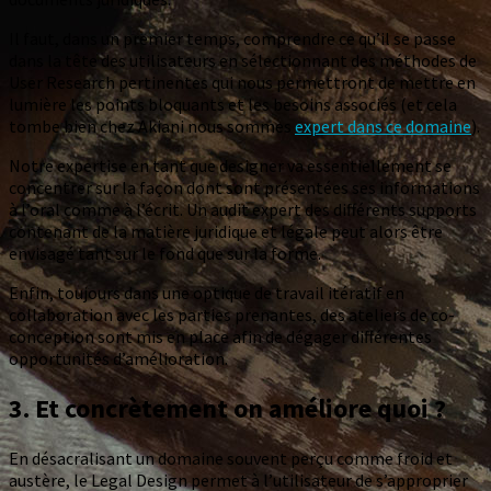
Il faut, dans un premier temps, comprendre ce qu’il se passe
dans la tête des utilisateurs en sélectionnant des méthodes de
User Research pertinentes qui nous permettront de mettre en
lumière les points bloquants et les besoins associés (et cela
tombe bien chez Akiani nous sommes
expert dans ce domaine
).
Notre expertise en tant que designer va essentiellement se
concentrer sur la façon dont sont présentées ses informations
à l’oral comme à l’écrit. Un audit expert des différents supports
contenant de la matière juridique et légale peut alors être
envisagé tant sur le fond que sur la forme.
Enfin, toujours dans une optique de travail itératif en
collaboration avec les parties prenantes, des ateliers de co-
conception sont mis en place afin de dégager différentes
opportunités d’amélioration.
3. Et concrètement on améliore quoi ?
En désacralisant un domaine souvent perçu comme froid et
austère, le Legal Design permet à l’utilisateur de s’approprier