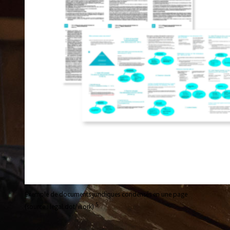
Exemple de documents juridiques condensés en une page
5
(source : legal.dot/work)