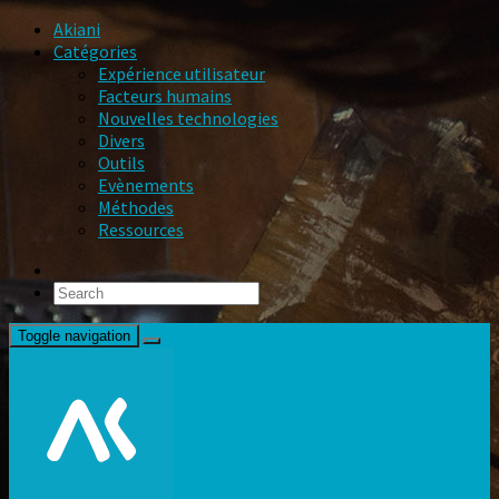
Akiani
Catégories
Expérience utilisateur
Facteurs humains
Nouvelles technologies
Divers
Outils
Evènements
Méthodes
Ressources
Toggle navigation