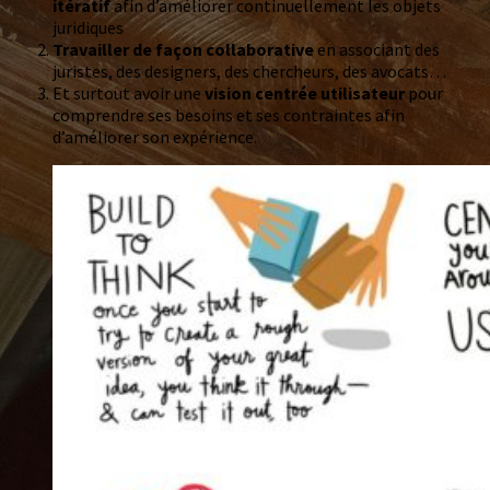
itératif
afin d’améliorer continuellement les objets
juridiques
Travailler de façon collaborative
en associant des
juristes, des designers, des chercheurs, des avocats…
Et surtout avoir une
vision centrée utilisateur
pour
comprendre ses besoins et ses contraintes afin
d’améliorer son expérience.