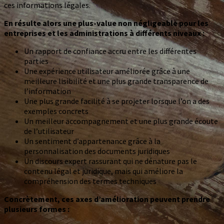
ces informations légales.
En résulte alors une plus-value non négligeable pour les
entreprises et les administrations à différents niveaux :
Un rapport de confiance accru entre les différentes
parties
Une expérience utilisateur améliorée grâce à une
meilleure lisibilité et une plus grande transparence de
l’information
Une plus grande facilité à se projeter lorsque l’on a des
exemples concrets
Un meilleur accompagnement et une plus grande écoute
de l’utilisateur
Un sentiment d’appartenance grâce à la
personnalisation des documents juridiques
Un discours expert rassurant qui ne dénature pas le
contenu légal et juridique, mais qui améliore la
compréhension des termes techniques
Concrètement, ces axes d’amélioration peuvent prendre
plusieurs formes :