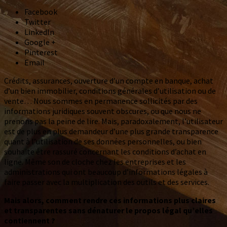
Facebook
Twitter
LinkedIn
Google +
Pinterest
Email
Crédits, assurances, ouverture d’un compte en banque, achat
d’un bien immobilier, conditions générales d’utilisation ou de
vente… Nous sommes en permanence sollicités par des
informations juridiques souvent obscures, ou que nous ne
prenons pas la peine de lire. Mais, paradoxalement, l’utilisateur
est de plus en plus demandeur d’une plus grande transparence
quant à l’utilisation de ses données personnelles, ou bien
souhaite être rassuré concernant les conditions d’achat en
ligne. Même son de cloche chez les entreprises et les
administrations qui ont beaucoup d’informations légales à
faire passer avec la multiplication des outils et des services.
Mais alors, comment rendre ces informations plus claires
et transparentes sans dénaturer le propos légal qu’elles
contiennent ?