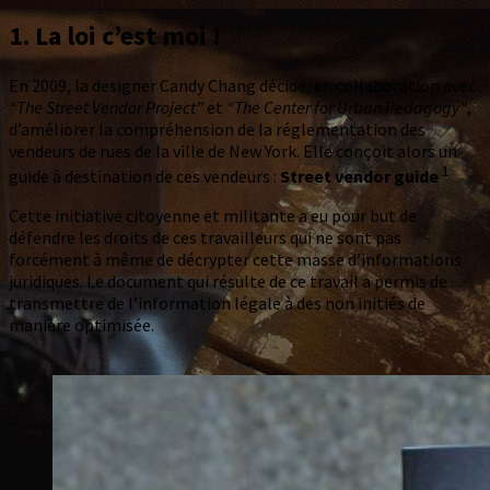
1.
La loi c’est moi !
En 2009, la designer Candy Chang décide, en collaboration avec
“The Street Vendor Project”
et
“The Center for Urban Pedagogy”
,
d’améliorer la compréhension de la réglementation des
vendeurs de rues de la ville de New York. Elle conçoit alors un
1
guide à destination de ces vendeurs :
Street vendor guide
Cette initiative citoyenne et militante a eu pour but de
défendre les droits de ces travailleurs qui ne sont pas
forcément à même de décrypter cette masse d’informations
juridiques. Le document qui résulte de ce travail a permis de
transmettre de l’information légale à des non initiés de
manière optimisée.