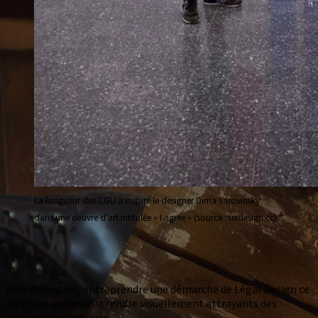
La longueur des CGU a inspiré le designer Dima Yarovinsky
4
dans une oeuvre d’art intitulée « I agree » (source : uxdesign.cc)
Mais attention, entreprendre une démarche de Légal Design ce
n’est pas seulement rendre visuellement attrayants des
documents juridiques.