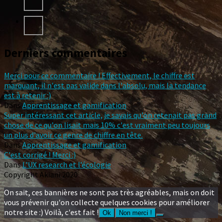
Derniers commentaires
Merci pour ce commentaire ! Effectivement, le chiffre est
marquant, il n'est pas valide dans l'absolu, mais la tendance
est à retenir :)
Dans
Apprentissage et gamification
Super intéressant cet article, je savais qu'on retenait pas grand
chose de ce qu'on lisait mais 10% c'est vraiment peu toujours
un plus d'avoir ce genre de chiffre en tête.
Dans
Apprentissage et gamification
C'est corrigé ! Merci :)
Dans
L’UX research et l’écologie
Copyright Akiani 2020
On sait, ces bannières ne sont pas très agréables, mais on doit
vous prévenir qu'on collecte quelques cookies pour améliorer
notre site :) Voilà, c'est fait !
Ok
Non merci !