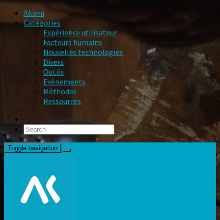
Akiani
Catégories
Expérience utilisateur
Facteurs humains
Nouvelles technologies
Divers
Outils
Evènements
Méthodes
Ressources
Toggle navigation