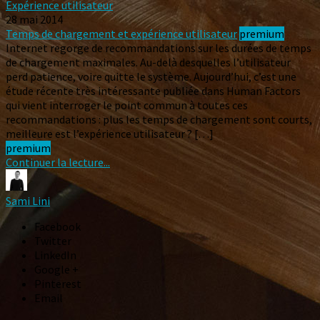
Expérience utilisateur
28 mai 2014
Temps de chargement et expérience utilisateur
premium
Internet regorge de recommandations sur les durées de temps
de chargement maximales. Au-delà desquelles l’utilisateur
perd patience, voire quitte le système. Aujourd’hui, c’est une
étude récente très intéressante publiée dans Human Factors
qui vient interroger le point commun à toutes ces
recommandations : plus les temps de chargement sont courts,
meilleure est l’expérience utilisateur ? […]
premium
Continuer la lecture...
Sami Lini
Facebook
Twitter
LinkedIn
Google +
Pinterest
Email