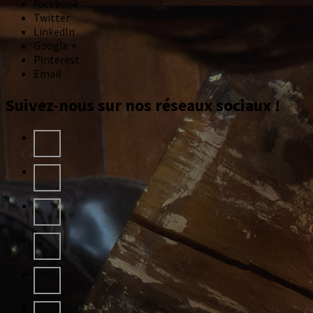
Facebook
Twitter
LinkedIn
Google +
Pinterest
Email
Suivez-nous sur nos réseaux sociaux !