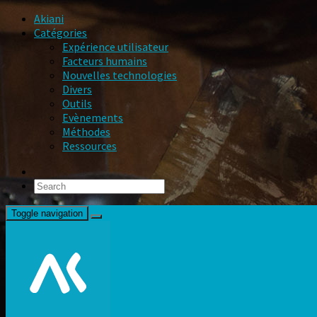
Akiani
Catégories
Expérience utilisateur
Facteurs humains
Nouvelles technologies
Divers
Outils
Evènements
Méthodes
Ressources
Toggle navigation