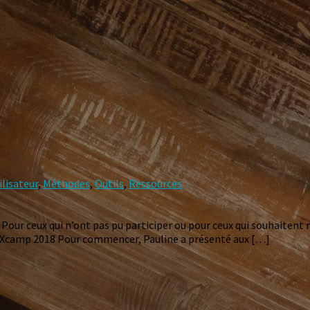
ilisateur
,
Méthodes
,
Outils
,
Ressources
our ceux qui n’ont pas pu participer ou pour ceux qui souhaitent r
 à l’UXcamp 2018 Pour commencer, Pauline a présenté aux […]