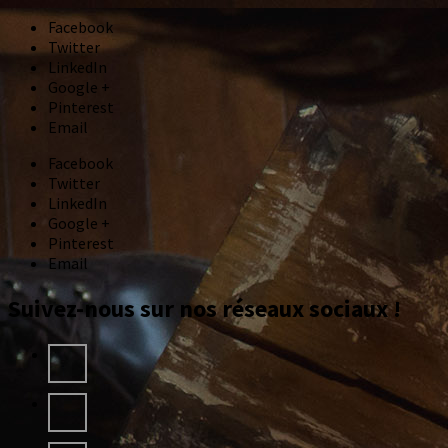
Facebook
Twitter
LinkedIn
Google +
Pinterest
Email
Facebook
Twitter
LinkedIn
Google +
Pinterest
Email
Suivez-nous sur nos réseaux sociaux !