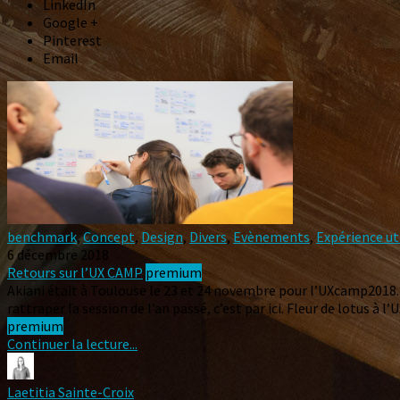
LinkedIn
Google +
Pinterest
Email
benchmark
,
Concept
,
Design
,
Divers
,
Evènements
,
Expérience ut
6 décembre 2018
Retours sur l’UX CAMP
premium
Akiani était à Toulouse le 23 et 24 novembre pour l’UXcamp2018. P
rattraper la session de l’an passé, c’est par ici. Fleur de lotus
premium
Continuer la lecture...
Laetitia Sainte-Croix