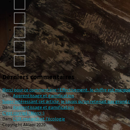
Derniers commentaires
Merci pour ce commentaire ! Effectivement, le chiffre est marquant
Dans
Apprentissage et gamification
Super intéressant cet article, je savais qu'on retenait pas grand 
Dans
Apprentissage et gamification
C'est corrigé ! Merci :)
Dans
L’UX research et l’écologie
Copyright Akiani 2020