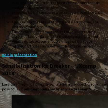
mais également, les cartes plastifiées permettent de
modifier facilement les idées
Le temps idéal à consacrer à cette méthode est de 2h30
minimum
Appliquez la chez le client, mais aussi en interne, elle
marchera tout aussi bien
Timez votre atelier pour cadrer l’organisation de la
séance et laissez du temps à chaque temps de travail
Pour finir, laissez parler votre imagination et vos
réflexions, toutes les idées sont bonnes à prendre !
Voir la présentation
Sensibilisation Ice Breaker – UXcamp
2018
Laetitia SC répondait lors de son atelier à une question qu’on se
pose tous «
Comment bien choisir son Ice Breaker ?
« .