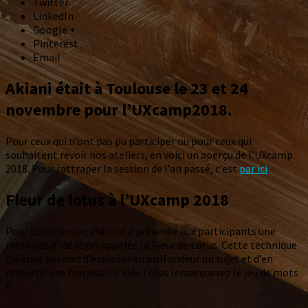
Twitter
LinkedIn
Google +
Pinterest
Email
Akiani était à Toulouse le 23 et 24
novembre pour l’UXcamp2018.
Pour ceux qui n’ont pas pu participer ou pour ceux qui
souhaitent revoir nos ateliers, en voici un aperçu de l’UXcamp
2018. Pour rattraper la session de l’an passé, c’est
par ici
.
Fleur de lotus à l’UXcamp 2018
Pour commencer, Pauline a présenté aux participants une
méthode d’idéation appelée la Fleur de Lotus. Cette technique
créative permet d’explorer en profondeur un sujet et d’en
ressortir une floraison d’idée (vous remarquerez le jeu de mots
!).