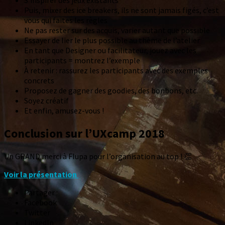
Puis, mixer des ice breakers, ils ne sont jamais figés, c’est
vous qui faites les règles
Ne pas rester sur des acquis, varier autant que possible
Essayer de lier le plus possible au thème de l’atelier
En tant que Designer ou facilitateur, jouez avec les
participants = montrez l’exemple
À retenir : rassurez les participants avec des exemples
concrets
Proposez de gagner des goodies, des bonbons, etc.
Soyez créatif
Et enfin, amusez-vous !
Conclusion sur l’UXcamp 2018
Un GRAND merci à Flupa pour l’organisation au top ! 👏
Voir la présentation
Partager :
Facebook
Twitter
LinkedIn