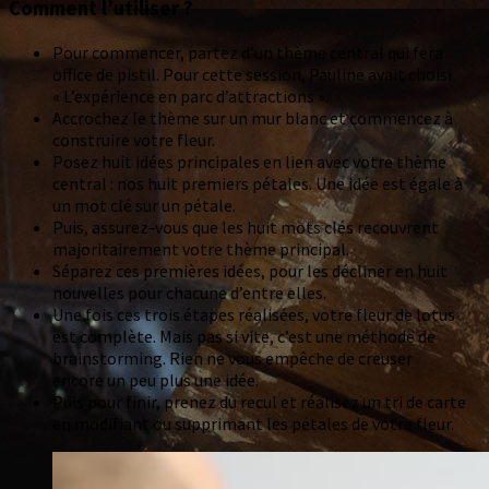
Comment l’utiliser ?
Pour commencer, partez d’un thème central qui fera
office de pistil. Pour cette session, Pauline avait choisi
« L’expérience en parc d’attractions ».
Accrochez le thème sur un mur blanc et commencez à
construire votre fleur.
Posez huit idées principales en lien avec votre thème
central : nos huit premiers pétales. Une idée est égale à
un mot clé sur un pétale.
Puis, assurez-vous que les huit mots clés recouvrent
majoritairement votre thème principal.
Séparez ces premières idées, pour les décliner en huit
nouvelles pour chacune d’entre elles.
Une fois ces trois étapes réalisées, votre fleur de lotus
est complète. Mais pas si vite, c’est une méthode de
brainstorming. Rien ne vous empêche de creuser
encore un peu plus une idée.
Puis pour finir, prenez du recul et réalisez un tri de carte
en modifiant ou supprimant les pétales de votre fleur.