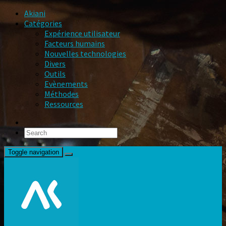
Akiani
Catégories
Expérience utilisateur
Facteurs humains
Nouvelles technologies
Divers
Outils
Evènements
Méthodes
Ressources
Toggle navigation