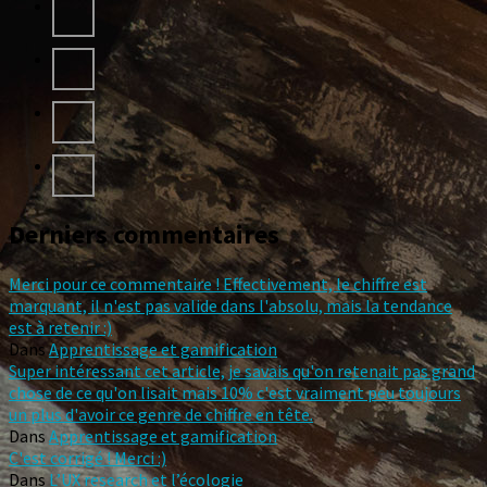
Derniers commentaires
Merci pour ce commentaire ! Effectivement, le chiffre est
marquant, il n'est pas valide dans l'absolu, mais la tendance
est à retenir :)
Dans
Apprentissage et gamification
Super intéressant cet article, je savais qu'on retenait pas grand
chose de ce qu'on lisait mais 10% c'est vraiment peu toujours
un plus d'avoir ce genre de chiffre en tête.
Dans
Apprentissage et gamification
C'est corrigé ! Merci :)
Dans
L’UX research et l’écologie