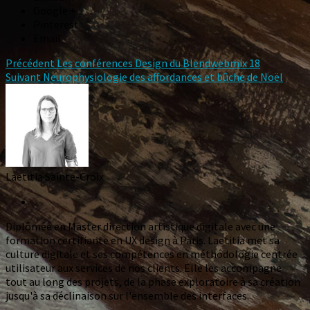
Google +
Pinterest
Email
Précédent
Les conférences Design du Blendwebmix 18
Suivant
Neurophysiologie des affordances et bûche de Noël
Laetitia Sainte-Croix
Diplômée en Master direction artistique digitale avec une
formation certifiante en UX design à Paris. Laetitia met sa
culture digitale et ses compétences en méthodologie centrée
utilisateur aux services de nos clients. Elle les accompagne
tout au long des projets, de la phase exploratoire à sa création
jusqu'à sa déclinaison sur l'ensemble des interfaces.