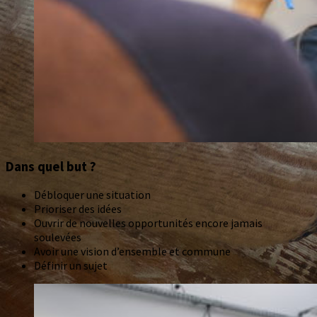
Dans quel but ?
Débloquer une situation
Prioriser des idées
Ouvrir de nouvelles opportunités encore jamais
soulevées
Avoir une vision d’ensemble et commune
Définir un sujet