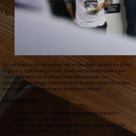
On sait tous qu’un ice breaker est un jeu léger qui sert à « briser
la glace », cependant on s’est rendu compte chez Akiani que
l’on utilise certains d’une manière plus poussée, se
rapprochant presque d’une méthode de conception. On a donc
proposé un classement selon plusieurs critères :
Les objectifs :
Sensibilisation à l’UX (ouvertures sur des ateliers +
pédagogie sur le domaine)
Prise de parole (basée sur la difficulté : d’expliquer son
concept à donner un simple avis)