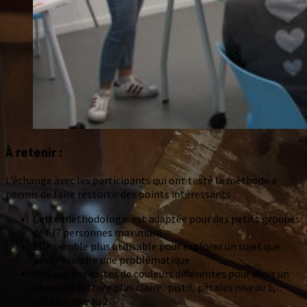
À retenir :
L’échange avec les participants qui ont testé la méthode a
permis de faire ressortir des points intéressants :
Cette méthodologie est adaptée pour des petits groupes
de 6/7 personnes maximum
Elle semble plus utilisable pour explorer un sujet que
pour résoudre une problématique
Utilisez des cartes de couleurs différentes pour avoir un
niveau de lecture plus claire : pistil, pétales niveau 1,
pétales niveau 2