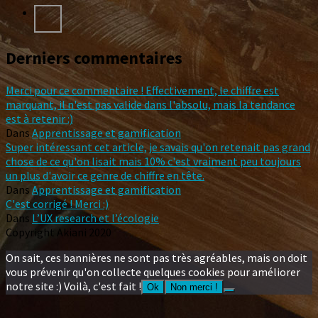
Derniers commentaires
Merci pour ce commentaire ! Effectivement, le chiffre est
marquant, il n'est pas valide dans l'absolu, mais la tendance
est à retenir :)
Dans
Apprentissage et gamification
Super intéressant cet article, je savais qu'on retenait pas grand
chose de ce qu'on lisait mais 10% c'est vraiment peu toujours
un plus d'avoir ce genre de chiffre en tête.
Dans
Apprentissage et gamification
C'est corrigé ! Merci :)
Dans
L’UX research et l’écologie
Copyright Akiani 2020
On sait, ces bannières ne sont pas très agréables, mais on doit
vous prévenir qu'on collecte quelques cookies pour améliorer
notre site :) Voilà, c'est fait !
Ok
Non merci !