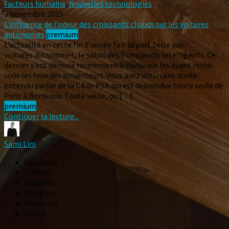
Facteurs humains
,
Nouvelles technologies
3 novembre 2015
L’influence de l’odeur des croissants chauds sur les voitures
autonomes
premium
L’actualité en cette fin d’année fait la part belle aux
voitures autonomes, le salon des Transports Intelligents. Ce
dernier s’est déroulé récemment à Bordeaux les ayant remis
sous les feux des projecteurs. Vous avez ainsi sans doute
entendu parler de la C4 de PSA qui est descendue toute seule de
Paris à Bordeaux. Toute seule, ou […]
premium
Continuer la lecture...
Sami Lini
Facebook
Twitter
LinkedIn
Google +
Pinterest
Email