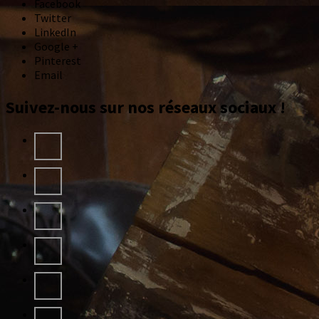
Facebook
Twitter
LinkedIn
Google +
Pinterest
Email
Suivez-nous sur nos réseaux sociaux !