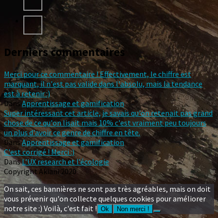
Derniers commentaires
Merci pour ce commentaire ! Effectivement, le chiffre est
marquant, il n'est pas valide dans l'absolu, mais la tendance
est à retenir :)
Dans
Apprentissage et gamification
Super intéressant cet article, je savais qu'on retenait pas grand
chose de ce qu'on lisait mais 10% c'est vraiment peu toujours
un plus d'avoir ce genre de chiffre en tête.
Dans
Apprentissage et gamification
C'est corrigé ! Merci :)
Dans
L’UX research et l’écologie
Copyright Akiani 2020
On sait, ces bannières ne sont pas très agréables, mais on doit
vous prévenir qu'on collecte quelques cookies pour améliorer
notre site :) Voilà, c'est fait !
Ok
Non merci !