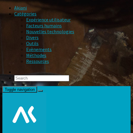
Akiani
Catégories
Expérience utilisateur
Facteurs humains
Nouvelles technologies
Divers
Outils
Evènements
Méthodes
Ressources
Toggle navigation