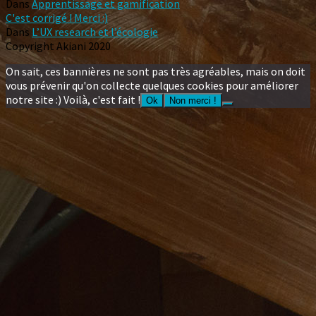
Dans
Apprentissage et gamification
C'est corrigé ! Merci :)
Dans
L’UX research et l’écologie
Copyright Akiani 2020
On sait, ces bannières ne sont pas très agréables, mais on doit
vous prévenir qu'on collecte quelques cookies pour améliorer
notre site :) Voilà, c'est fait !
Ok
Non merci !