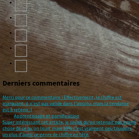
Derniers commentaires
Merci pour ce commentaire ! Effectivement, le chiffre est
marquant, il n'est pas valide dans l'absolu, mais la tendance
est à retenir :)
Dans
Apprentissage et gamification
Super intéressant cet article, je savais qu'on retenait pas grand
chose de ce qu'on lisait mais 10% c'est vraiment peu toujours
un plus d'avoir ce genre de chiffre en tête.