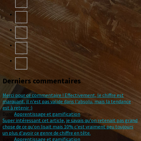
Derniers commentaires
Merci pour ce commentaire ! Effectivement, le chiffre est
marquant, il n'est pas valide dans l'absolu, mais la tendance
est à retenir :)
Dans
Apprentissage et gamification
Super intéressant cet article, je savais qu'on retenait pas grand
chose de ce qu'on lisait mais 10% c'est vraiment peu toujours
un plus d'avoir ce genre de chiffre en tête.
Dans
Apprentissage et gamification