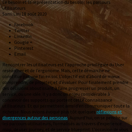
Le besoin et la représentation du besoin : les parcours
utilisateurs
Sami Lini
18 août 2020
Facebook
Twitter
LinkedIn
Google +
Pinterest
Email
Rencontrer les utilisateurs est l’approche privilégiée du User
researcher et de l’ergonome. Mais, cette démarche ne
constitue pas une fin en soi. L’objectif est d’abord de mieux
comprendre, de projeter, et d’évaluer. Pour finalement prendre
des décisions aboutissant à faire progresser un produit, un
service, ou une idée. Il y a donc un enjeu considérable à
concevoir des supports qui portent cette connaissance
utilisateurs. Et qui permettent ainsi d’en communiquer toute la
richesse. Nous avions évoqué plus tôt quelques
réflexions et
divergences autour des personas
. Aujourd’hui, on se penche sur
les parcours utilisateurs, formalisés au travers d’experience
map, de user journey, et de service blueprint. L’occasion de vous