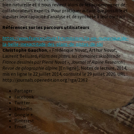
bien naturelle et il nous revient alors de les accompagner de
collaborateurs experts. Pour pratiquer autant que possible et
aiguiser leur capacité d’analyse et de synthèse à leur contact.
Références sur les parcours utilisateurs
https://www.franceculture.fr/emissions/la-vie-numerique/de-
la-belle-inexactitude-des-plans-de-pistes-de-ski
Christophe Gauchon
, « Frédérique Novat, Arthur Novat,
Laurent Belluard,
Plans des pistes, les domaines skiables de
France dessinés par Pierre Novat
»,
Journal of Alpine Research |
Revue de géographie alpine
[En ligne], Notes de lecture, 2014,
mis en ligne le 22 juillet 2014, consulté le 29 juillet 2020. URL :
http://journals.openedition.org/rga/2362
Partager :
Facebook
Twitter
LinkedIn
Google +
Pinterest
Email