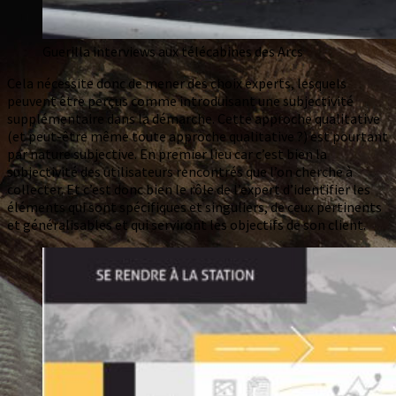
Guerilla interviews aux télécabines des Arcs
Cela nécessite donc de mener des choix experts, lesquels
peuvent être perçus comme introduisant une subjectivité
supplémentaire dans la démarche. Cette approche qualitative
(et peut-être même toute approche qualitative ?) est pourtant
par nature subjective. En premier lieu car c’est bien la
subjectivité des utilisateurs rencontrés que l’on cherche à
collecter. Et c’est donc bien le rôle de l’expert d’identifier les
éléments qui sont spécifiques et singuliers, de ceux pertinents
et généralisables et qui serviront les objectifs de son client.