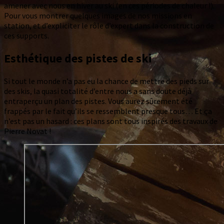
amener avec nous en hiver au ski (en ces périodes de chaleur !).
Pour vous montrer quelques images de nos missions en
station, et d’expliciter le rôle d’expert dans la construction de
ces supports.
Esthétique des pistes de ski
Si tout le monde n’a pas eu la chance de mettre des pieds sur
des skis, la quasi totalité d’entre nous a sans doute déjà
entraperçu un plan des pistes. Vous aurez sûrement été
frappés par le fait qu’ils se ressemblent presque tous… Et ça
n’est pas un hasard : ces plans sont tous inspirés des travaux de
Pierre Novat !