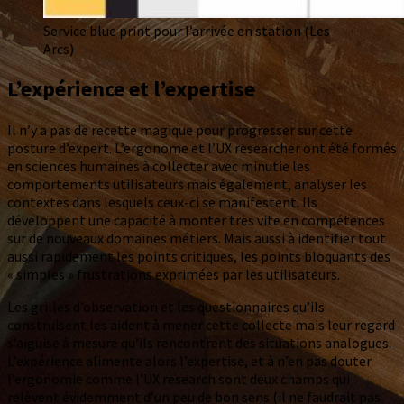
Service blue print pour l’arrivée en station (Les
Arcs)
L’expérience et l’expertise
Il n’y a pas de recette magique pour progresser sur cette
posture d’expert. L’ergonome et l’UX researcher ont été formés
en sciences humaines à collecter avec minutie les
comportements utilisateurs mais également, analyser les
contextes dans lesquels ceux-ci se manifestent. Ils
développent une capacité à monter très vite en compétences
sur de nouveaux domaines métiers. Mais aussi à identifier tout
aussi rapidement les points critiques, les points bloquants des
« simples » frustrations exprimées par les utilisateurs.
Les grilles d’observation et les questionnaires qu’ils
construisent les aident à mener cette collecte mais leur regard
s’aiguise à mesure qu’ils rencontrent des situations analogues.
L’expérience alimente alors l’expertise, et à n’en pas douter
l’ergonomie comme l’UX research sont deux champs qui
relèvent évidemment d’un peu de bon sens (il ne faudrait pas