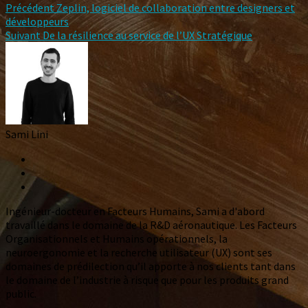
Précédent
Zeplin, logiciel de collaboration entre designers et
développeurs
Suivant
De la résilience au service de l’UX Stratégique
Sami Lini
Ingénieur-docteur en Facteurs Humains, Sami a d'abord
travaillé dans le domaine de la R&D aéronautique. Les Facteurs
Organisationnels et Humains opérationnels, la
neuroergonomie et la recherche utilisateur (UX) sont ses
domaines de prédilection qu’il apporte à nos clients tant dans
le domaine de l’industrie à risque que pour les produits grand
public.