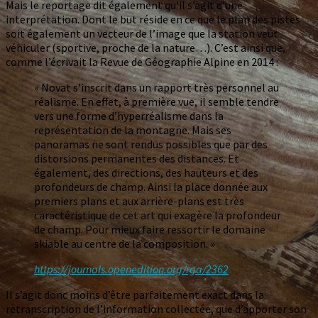
Mais le reportage dit également qu’il s’agit d’une
interprétation. Dont le but réside en ce que le plan des pistes
soit également un vecteur de l’image que la station veut
véhiculer (sportive, proche de la nature…). C’est ainsi que,
comme l’écrivait la Revue de Géographie Alpine en 2014 :
« Novat s’inscrit dans un rapport très personnel au
réalisme. En effet, à première vue, il semble tendre
vers une forme d’hyperréalisme dans la
représentation de la montagne. Mais ses
panoramas ne sont rendus possibles que par des
distorsions permanentes des distances. Et
également, des directions, des hauteurs et des
profondeurs de champ. Ainsi la place donnée aux
premiers plans et aux arrière-plans est très
caractéristique de cet art qui exagère la profondeur
de champ. Pour mieux faire ressortir le domaine
skiable au centre de la composition. »
https://journals.openedition.org/rga/2362
Il s’agit donc moins d’être parfaitement exact dans la
retranscription de l’information collectée, que d’apporter son