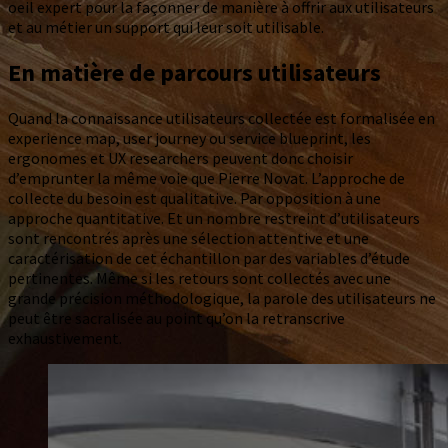
oeil expert pour la façonner de manière à offrir aux utilisateurs
et au métier un support qui leur soit utilisable.
En matière de parcours utilisateurs
Quand la connaissance utilisateurs collectée est formalisée en
experience map, user journey ou service blueprint, les
ergonomes et UX researchers peuvent donc choisir
d’emprunter la même voie que Pierre Novat. L’approche de
collecte du besoin est qualitative. Par opposition à une
approche quantitative. Et un nombre restreint d’utilisateurs
sont rencontrés après une sélection attentive et une
caractérisation de cet échantillon par des variables d’étude
pertinentes. Même si les retours sont collectés avec une
grande précision méthodologique, la parole des utilisateurs ne
peut être sacralisée au point qu’on la retranscrive
exhaustivement.